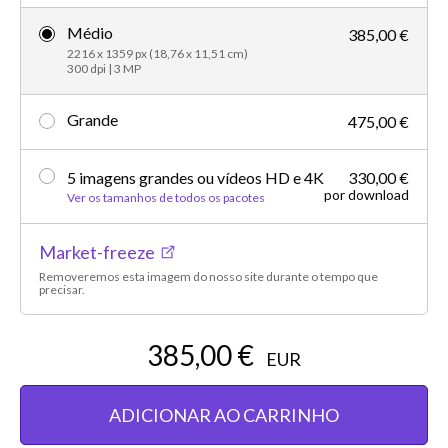
Médio
385,00 €
2216 x 1359 px (18,76 x 11,51 cm)
300 dpi | 3 MP
Grande
475,00 €
5 imagens grandes ou vídeos HD e 4K
330,00 €
por download
Ver os tamanhos de todos os pacotes
Market-freeze
Removeremos esta imagem do nosso site durante o tempo que
precisar.
385,00 €
EUR
ADICIONAR AO CARRINHO