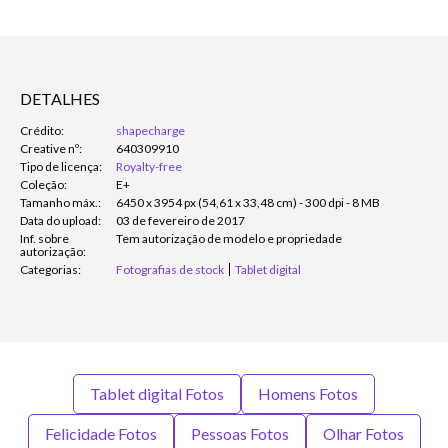
DETALHES
Crédito:
shapecharge
Creative nº:
640309910
Tipo de licença:
Royalty-free
Coleção:
E+
Tamanho máx.:
6450 x 3954 px (54,61 x 33,48 cm) - 300 dpi - 8 MB
Data do upload:
03 de fevereiro de 2017
Inf. sobre
Tem autorização de modelo e propriedade
autorização:
Categorias:
Fotografias de stock
Tablet digital
Tablet digital Fotos
Homens Fotos
Felicidade Fotos
Pessoas Fotos
Olhar Fotos