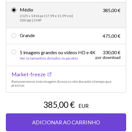
Médio
385,00 €
2125 x 1416 px (17,99 x 11,99 cm)
300 dpi | 3 MP
Grande
475,00 €
5 imagens grandes ou vídeos HD e 4K
330,00 €
por download
Ver os tamanhos de todos os pacotes
Market-freeze
Removeremos esta imagem do nosso site durante o tempo que
precisar.
385,00 €
EUR
ADICIONAR AO CARRINHO