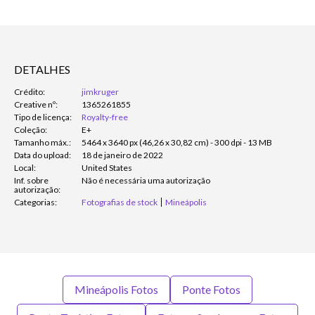
DETALHES
Crédito:
jimkruger
Creative nº:
1365261855
Tipo de licença:
Royalty-free
Coleção:
E+
Tamanho máx.:
5464 x 3640 px (46,26 x 30,82 cm) - 300 dpi - 13 MB
Data do upload:
18 de janeiro de 2022
Local:
United States
Inf. sobre
Não é necessária uma autorização
autorização:
Categorias:
Fotografias de stock
Mineápolis
Mineápolis Fotos
Ponte Fotos