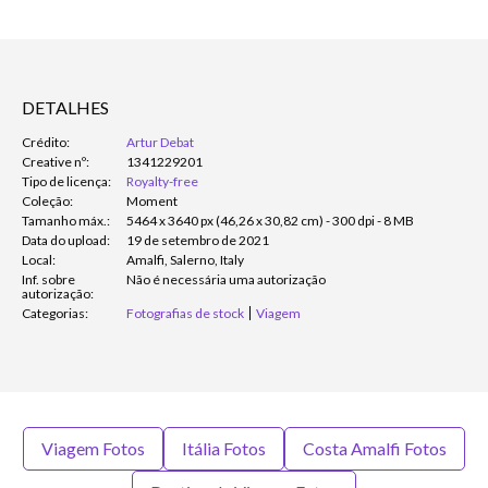
DETALHES
Crédito:
Artur Debat
Creative nº:
1341229201
Tipo de licença:
Royalty-free
Coleção:
Moment
Tamanho máx.:
5464 x 3640 px (46,26 x 30,82 cm) - 300 dpi - 8 MB
Data do upload:
19 de setembro de 2021
Local:
Amalfi, Salerno, Italy
Inf. sobre
Não é necessária uma autorização
autorização:
Categorias:
Fotografias de stock
Viagem
Viagem Fotos
Itália Fotos
Costa Amalfi Fotos