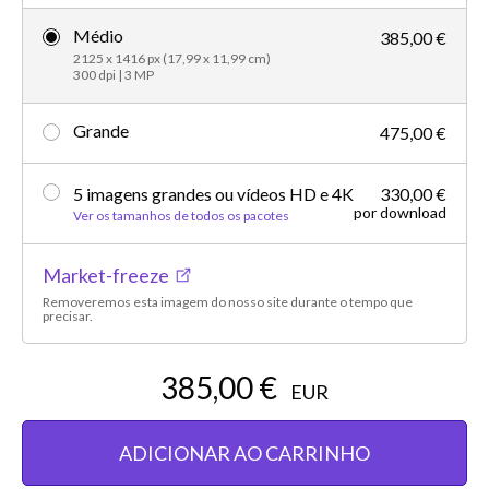
Médio
385,00 €
2125 x 1416 px (17,99 x 11,99 cm)
300 dpi | 3 MP
Grande
475,00 €
5 imagens grandes ou vídeos HD e 4K
330,00 €
por download
Ver os tamanhos de todos os pacotes
Market-freeze
Removeremos esta imagem do nosso site durante o tempo que
precisar.
385,00 €
EUR
ADICIONAR AO CARRINHO