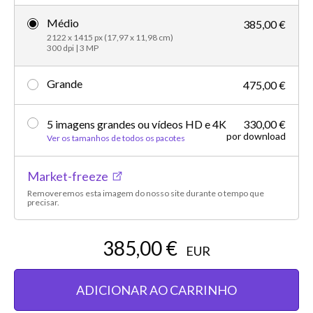
Médio
385,00 €
2122 x 1415 px (17,97 x 11,98 cm)
300 dpi | 3 MP
Grande
475,00 €
5 imagens grandes ou vídeos HD e 4K
330,00 €
por download
Ver os tamanhos de todos os pacotes
Market-freeze
Removeremos esta imagem do nosso site durante o tempo que
precisar.
385,00 €
EUR
ADICIONAR AO CARRINHO