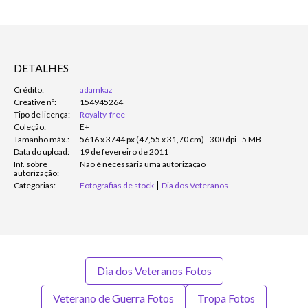
DETALHES
Crédito:
adamkaz
Creative nº:
154945264
Tipo de licença:
Royalty-free
Coleção:
E+
Tamanho máx.:
5616 x 3744 px (47,55 x 31,70 cm) - 300 dpi - 5 MB
Data do upload:
19 de fevereiro de 2011
Inf. sobre
Não é necessária uma autorização
autorização:
Categorias:
Fotografias de stock
Dia dos Veteranos
Dia dos Veteranos Fotos
Veterano de Guerra Fotos
Tropa Fotos