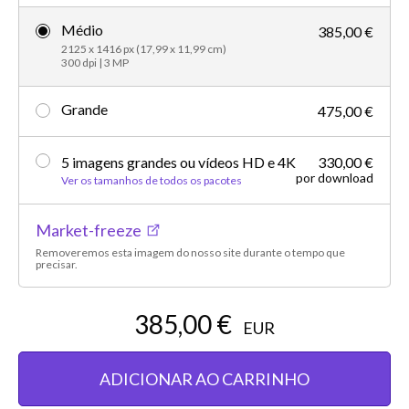
Médio
385,00 €
2125 x 1416 px (17,99 x 11,99 cm)
300 dpi | 3 MP
Grande
475,00 €
5 imagens grandes ou vídeos HD e 4K
330,00 €
por download
Ver os tamanhos de todos os pacotes
Market-freeze
Removeremos esta imagem do nosso site durante o tempo que
precisar.
385,00 €
EUR
ADICIONAR AO CARRINHO