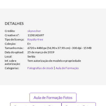
DETALHES
Crédito:
skynesher
Creative nº:
1138142697
Tipo de licença:
Royalty-free
Coleção:
E+
Tamanho máx.:
6720 x 4480 px (56,90 x 37,93 cm) - 300 dpi - 15 MB
Data do upload:
25 de março de 2019
Local:
Serbia
Inf. sobre
Tem autorização de modelo e propriedade
autorização:
Categorias:
Fotografias de stock
Aula de Formação
Aula de Formação Fotos