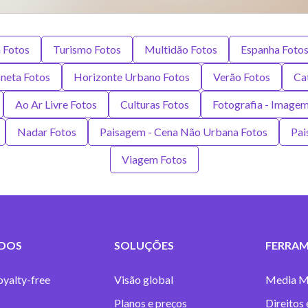
 Fotos
Turismo Fotos
Multidão Fotos
Espanha Foto
oneta Fotos
Horizonte Urbano Fotos
Verão Fotos
Ca
Ao Ar Livre Fotos
Culturas Fotos
Fotografia - Image
Nadar Fotos
Paisagem - Cena Não Urbana Fotos
Pai
Viagem Fotos
DOS
SOLUÇÕES
FERRAM
oyalty-free
Visão global
Media M
Planos e preços
Direitos 