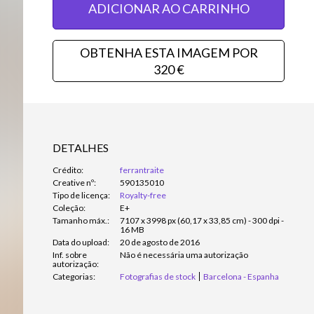
ADICIONAR AO CARRINHO
OBTENHA ESTA IMAGEM POR
320 €
DETALHES
Crédito:
ferrantraite
Creative nº:
590135010
Tipo de licença:
Royalty-free
Coleção:
E+
Tamanho máx.:
7107 x 3998 px (60,17 x 33,85 cm) - 300 dpi -
16 MB
Data do upload:
20 de agosto de 2016
Inf. sobre
Não é necessária uma autorização
autorização:
Categorias:
Fotografias de stock
Barcelona - Espanha