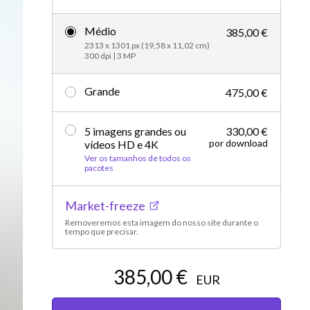
Editorial
Médio
385,00 €
2313 x 1301 px (19,58 x 11,02 cm)
300 dpi | 3 MP
Grande
475,00 €
5 imagens grandes ou
330,00 €
por download
vídeos HD e 4K
Ver os tamanhos de todos os
pacotes
Market-freeze
Removeremos esta imagem do nosso site durante o
tempo que precisar.
385,00 €
EUR