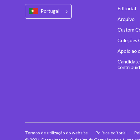
Editorial
Portugal
Arquivo
Custom C
Coleções 
Apoio ao 
Candidate
contribui
Termos de utilização do website
Política editorial
Pol
© 2026 Getty Images. O design da Getty Images é uma mar