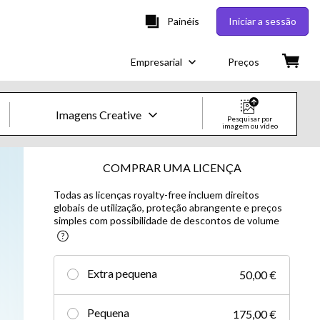
Painéis
Iniciar a sessão
Empresarial
Preços
Imagens Creative
Pesquisar por
imagem ou vídeo
Imagens e Vídeos Creative
COMPRAR UMA LICENÇA
Todas as licenças royalty-free incluem direitos
Imagens
globais de utilização, proteção abrangente e preços
simples com possibilidade de descontos de volume
Creative
Editorial
Extra pequena
50,00 €
Vídeos
Pequena
175,00 €
Creative