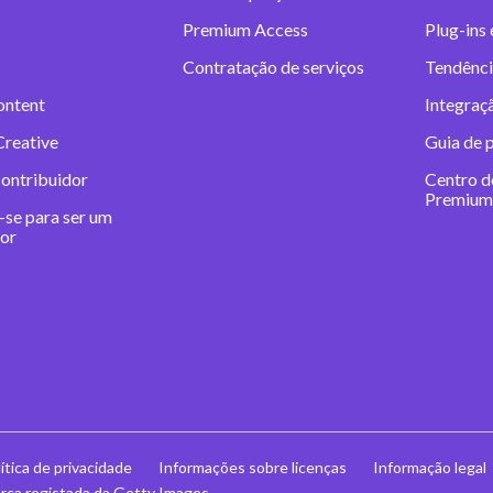
Premium Access
Plug-ins
Contratação de serviços
Tendênci
ontent
Integraç
Creative
Guia de 
contribuidor
Centro d
Premium
-se para ser um
dor
ítica de privacidade
Informações sobre licenças
Informação legal
ca registada da Getty Images.