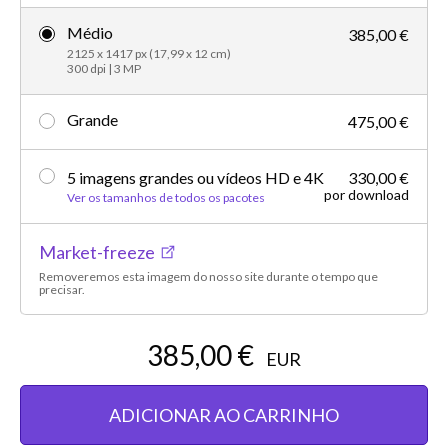
Médio
385,00 €
2125 x 1417 px (17,99 x 12 cm)
300 dpi | 3 MP
Grande
475,00 €
5 imagens grandes ou vídeos HD e 4K
330,00 €
por download
Ver os tamanhos de todos os pacotes
Market-freeze
Removeremos esta imagem do nosso site durante o tempo que
precisar.
385,00 €
EUR
ADICIONAR AO CARRINHO