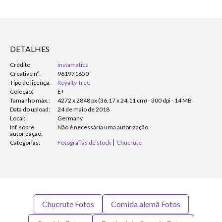
DETALHES
Crédito:
instamatics
Creative nº:
961971650
Tipo de licença:
Royalty-free
Coleção:
E+
Tamanho máx.:
4272 x 2848 px (36,17 x 24,11 cm) - 300 dpi - 14 MB
Data do upload:
24 de maio de 2018
Local:
Germany
Inf. sobre
Não é necessária uma autorização
autorização:
Categorias:
Fotografias de stock
Chucrute
Chucrute Fotos
Comida alemã Fotos