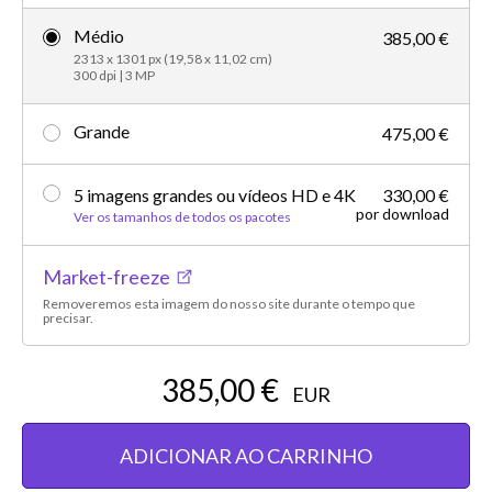
Médio
385,00 €
2313 x 1301 px (19,58 x 11,02 cm)
300 dpi | 3 MP
Grande
475,00 €
5 imagens grandes ou vídeos HD e 4K
330,00 €
por download
Ver os tamanhos de todos os pacotes
Market-freeze
Removeremos esta imagem do nosso site durante o tempo que
precisar.
385,00 €
EUR
ADICIONAR AO CARRINHO