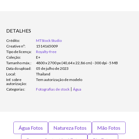
DETALHES
Crédito:
MTStock Studio
Creative nº:
1514165009
Tipo de licença:
Royalty-free
Coleção:
E+
Tamanho máx.:
4800 x 2700 px (40,64 x 22,86 cm) - 300 dpi - 5 MB
Data do upload:
05 de julho de 2023
Local:
Thailand
Inf. sobre
Tem autorização de modelo
autorização:
Categorias:
Fotografias de stock
Água
Água Fotos
Natureza Fotos
Mão Fotos