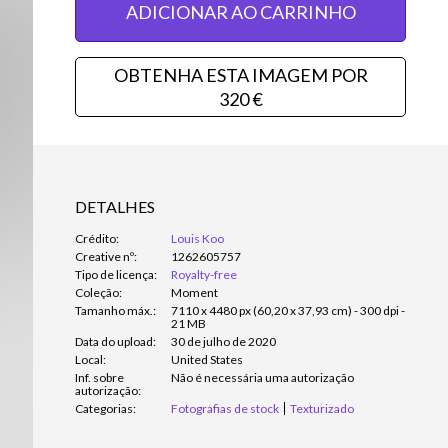
ADICIONAR AO CARRINHO
OBTENHA ESTA IMAGEM POR
320 €
DETALHES
Crédito:
Louis Koo
Creative nº:
1262605757
Tipo de licença:
Royalty-free
Coleção:
Moment
Tamanho máx.:
7110 x 4480 px (60,20 x 37,93 cm) - 300 dpi -
21 MB
Data do upload:
30 de julho de 2020
Local:
United States
Inf. sobre
Não é necessária uma autorização
autorização:
Categorias:
Fotografias de stock
Texturizado