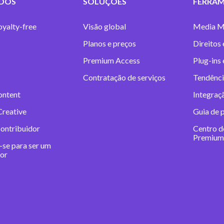
DOS
SOLUÇÕES
FERRAM
oyalty-free
Visão global
Media M
Planos e preços
Direitos 
Premium Access
Plug-ins
Contratação de serviços
Tendênci
ontent
Integraç
Creative
Guia de 
contribuidor
Centro d
Premium
-se para ser um
dor