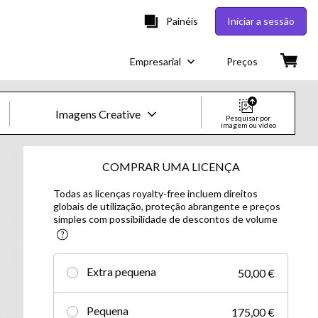
Painéis
Iniciar a sessão
Empresarial
Preços
Imagens Creative
Pesquisar por
imagem ou vídeo
Imagens e Vídeos Creative
COMPRAR UMA LICENÇA
Todas as licenças royalty-free incluem direitos
Imagens
globais de utilização, proteção abrangente e preços
simples com possibilidade de descontos de volume
Creative
Editorial
Extra pequena
50,00 €
Vídeos
Pequena
175,00 €
Creative