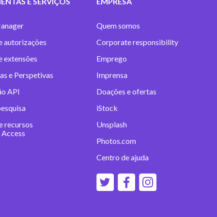
ENTAS E SERVIÇOS
EMPRESA
anager
Quem somos
e autorizações
Corporate responsibility
 e extensões
Emprego
as e Perspetivas
Imprensa
ão API
Doações e ofertas
pesquisa
iStock
e recursos
Unsplash
 Access
Photos.com
Centro de ajuda