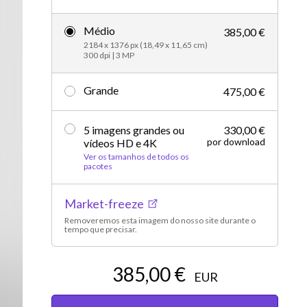
Editorial
Médio
385,00 €
2184 x 1376 px (18,49 x 11,65 cm)
300 dpi | 3 MP
Grande
475,00 €
5 imagens grandes ou
330,00 €
por download
vídeos HD e 4K
Ver os tamanhos de todos os
pacotes
Market-freeze
Removeremos esta imagem do nosso site durante o
tempo que precisar.
385,00 €
EUR