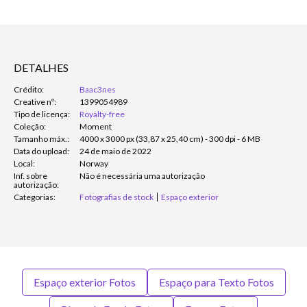
DETALHES
Crédito:
Baac3nes
Creative nº:
1399054989
Tipo de licença:
Royalty-free
Coleção:
Moment
Tamanho máx.:
4000 x 3000 px (33,87 x 25,40 cm) - 300 dpi - 6 MB
Data do upload:
24 de maio de 2022
Local:
Norway
Inf. sobre
Não é necessária uma autorização
autorização:
Categorias:
Fotografias de stock
Espaço exterior
Espaço exterior Fotos
Espaço para Texto Fotos