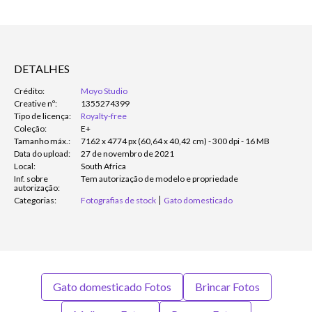
DETALHES
Crédito:
Moyo Studio
Creative nº:
1355274399
Tipo de licença:
Royalty-free
Coleção:
E+
Tamanho máx.:
7162 x 4774 px (60,64 x 40,42 cm) - 300 dpi - 16 MB
Data do upload:
27 de novembro de 2021
Local:
South Africa
Inf. sobre
Tem autorização de modelo e propriedade
autorização:
Categorias:
Fotografias de stock
Gato domesticado
Gato domesticado Fotos
Brincar Fotos