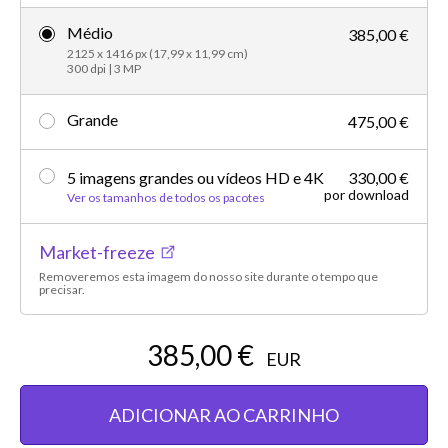
Médio
385,00 €
2125 x 1416 px (17,99 x 11,99 cm)
300 dpi | 3 MP
Grande
475,00 €
5 imagens grandes ou vídeos HD e 4K
330,00 €
por download
Ver os tamanhos de todos os pacotes
Market-freeze
Removeremos esta imagem do nosso site durante o tempo que
precisar.
385,00 €
EUR
ADICIONAR AO CARRINHO