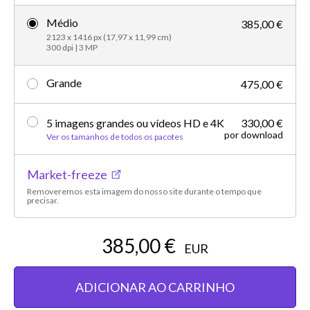
Médio
385,00 €
2123 x 1416 px (17,97 x 11,99 cm)
300 dpi | 3 MP
Grande
475,00 €
5 imagens grandes ou vídeos HD e 4K
330,00 €
por download
Ver os tamanhos de todos os pacotes
Market-freeze
Removeremos esta imagem do nosso site durante o tempo que
precisar.
385,00 €
EUR
ADICIONAR AO CARRINHO