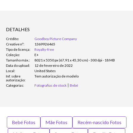
DETALHES
Crédito:
Goodboy Picture Company
Creative nº:
1369926465
Tipo de licença:
Royalty-free
Coleção:
E+
Tamanho máx.:
8021 x 5350 px (67,91 x 45,30 cm) - 300 dpi - 18 MB
Data do upload:
12 de fevereiro de 2022
Local:
United States
Inf. sobre
Tem autorização de modelo
autorização:
Categorias:
Fotografias de stock
Bebé
Bebé Fotos
Mãe Fotos
Recém-nascido Fotos