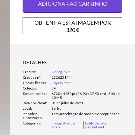
ADICIONAR AO CARRINHO
OBTENHA ESTA IMAGEM POR
320 €
DETALHES
Crédito:
Georgijevic
Creative nº:
1326251444
Tipo de licença:
Royalty-free
Coleção:
E+
Tamanho máx.:
6720 x 4480 px (56,90 x 37,93 cm) - 300 dpi -
10 MB
Data do upload:
01 de julho de 2021
Local:
Serbia
Inf. sobre
Tem autorização de modelo e propriedade
autorização:
Categorias:
Fotografias de
Estilo de vida
stock
sustentável