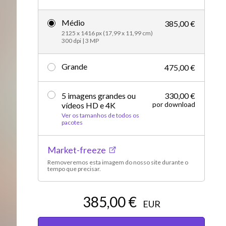
Editorial
Médio
385,00 €
2125 x 1416 px (17,99 x 11,99 cm)
300 dpi | 3 MP
Grande
475,00 €
5 imagens grandes ou
330,00 €
por download
vídeos HD e 4K
Ver os tamanhos de todos os
pacotes
Market-freeze
Removeremos esta imagem do nosso site durante o
tempo que precisar.
385,00 €
EUR