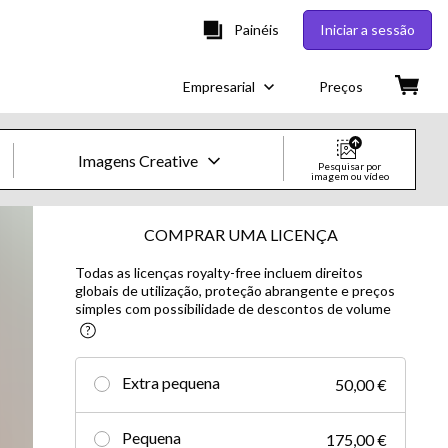
Painéis
Iniciar a sessão
Empresarial
Preços
Imagens Creative
Pesquisar por
imagem ou vídeo
Imagens e Vídeos Creative
COMPRAR UMA LICENÇA
Todas as licenças royalty-free incluem direitos
Imagens
globais de utilização, proteção abrangente e preços
simples com possibilidade de descontos de volume
Creative
Editorial
Extra pequena
50,00 €
Vídeos
Pequena
175,00 €
Creative