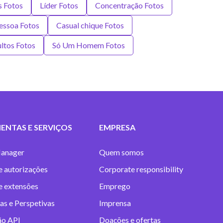
s Fotos
Líder Fotos
Concentração Fotos
pessoa Fotos
Casual chique Fotos
ltos Fotos
Só Um Homem Fotos
ENTAS E SERVIÇOS
EMPRESA
anager
Quem somos
e autorizações
Corporate responsibility
 e extensões
Emprego
as e Perspetivas
Imprensa
ão API
Doações e ofertas