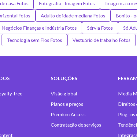
 de casa Fotos
Fotografia - Imagem Fotos
Imagem a core
rizontal Fotos
Adulto de idade mediana Fotos
Bonito - 
Negócios Finanças e Indústria Fotos
Sérvia Fotos
Só Adu
Tecnologia sem Fios Fotos
Vestuário de trabalho Fotos
DOS
SOLUÇÕES
FERRAM
oyalty-free
Visão global
Media M
Planos e preços
Direitos 
Premium Access
Plug-ins
Contratação de serviços
Tendênci
ontent
Integraç