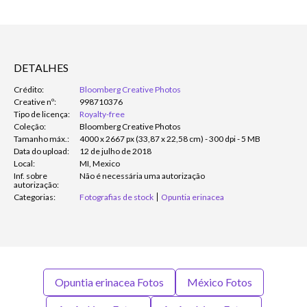
DETALHES
Crédito:
Bloomberg Creative Photos
Creative nº:
998710376
Tipo de licença:
Royalty-free
Coleção:
Bloomberg Creative Photos
Tamanho máx.:
4000 x 2667 px (33,87 x 22,58 cm) - 300 dpi - 5 MB
Data do upload:
12 de julho de 2018
Local:
MI, Mexico
Inf. sobre
Não é necessária uma autorização
autorização:
Categorias:
Fotografias de stock
Opuntia erinacea
Opuntia erinacea Fotos
México Fotos