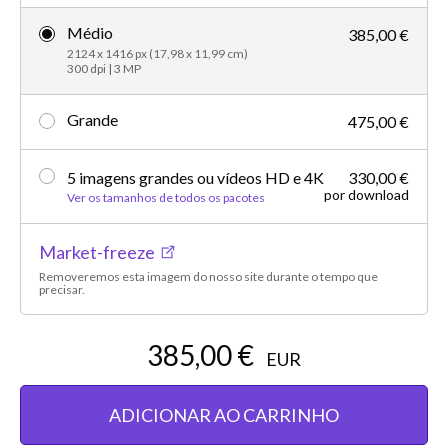
Médio
385,00 €
2124 x 1416 px (17,98 x 11,99 cm)
300 dpi | 3 MP
Grande
475,00 €
5 imagens grandes ou vídeos HD e 4K
330,00 €
por download
Ver os tamanhos de todos os pacotes
Market-freeze
Removeremos esta imagem do nosso site durante o tempo que
precisar.
385,00 €
EUR
ADICIONAR AO CARRINHO