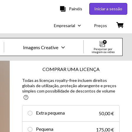
Painéis
Iniciar a sessão
Empresarial
Preços
Imagens Creative
Pesquisar por
imagem ou vídeo
Imagens e Vídeos Creative
COMPRAR UMA LICENÇA
Todas as licenças royalty-free incluem direitos
Imagens
globais de utilização, proteção abrangente e preços
simples com possibilidade de descontos de volume
Creative
Editorial
Extra pequena
50,00 €
Vídeos
Pequena
175,00 €
Creative