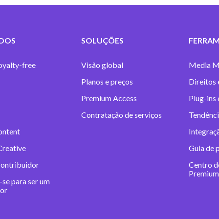
DOS
SOLUÇÕES
FERRAM
oyalty-free
Visão global
Media M
Planos e preços
Direitos 
Premium Access
Plug-ins
Contratação de serviços
Tendênci
ontent
Integraç
Creative
Guia de 
contribuidor
Centro d
Premium
-se para ser um
dor