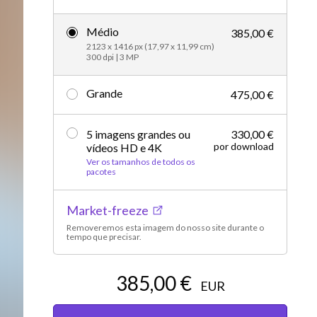
Editorial
Médio
385,00 €
2123 x 1416 px (17,97 x 11,99 cm)
300 dpi | 3 MP
Grande
475,00 €
5 imagens grandes ou
330,00 €
por download
vídeos HD e 4K
Ver os tamanhos de todos os
pacotes
Market-freeze
Removeremos esta imagem do nosso site durante o
tempo que precisar.
385,00 €
EUR