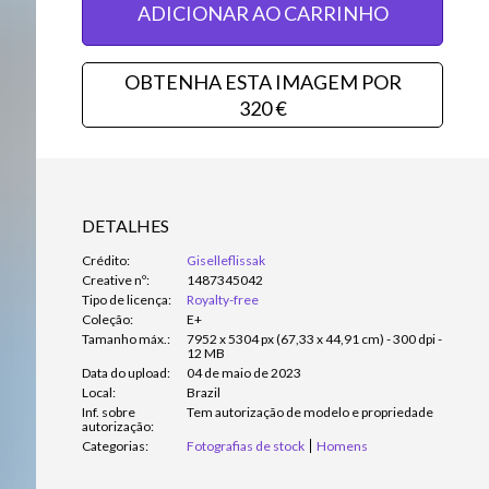
ADICIONAR AO CARRINHO
OBTENHA ESTA IMAGEM POR
320 €
DETALHES
Crédito:
Giselleflissak
Creative nº:
1487345042
Tipo de licença:
Royalty-free
Coleção:
E+
Tamanho máx.:
7952 x 5304 px (67,33 x 44,91 cm) - 300 dpi -
12 MB
Data do upload:
04 de maio de 2023
Local:
Brazil
Inf. sobre
Tem autorização de modelo e propriedade
autorização:
Categorias:
Fotografias de stock
Homens