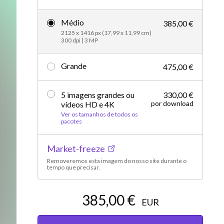
Editorial
Médio
385,00 €
2125 x 1416 px (17,99 x 11,99 cm)
300 dpi | 3 MP
Grande
475,00 €
5 imagens grandes ou
330,00 €
por download
vídeos HD e 4K
Ver os tamanhos de todos os
pacotes
Market-freeze
Removeremos esta imagem do nosso site durante o
tempo que precisar.
385,00 €
EUR