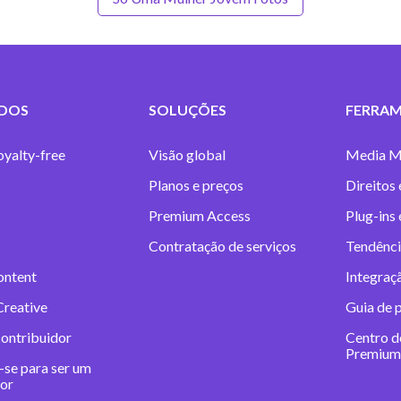
DOS
SOLUÇÕES
FERRAM
oyalty-free
Visão global
Media M
Planos e preços
Direitos 
Premium Access
Plug-ins
Contratação de serviços
Tendênci
ontent
Integraç
Creative
Guia de 
contribuidor
Centro d
Premium
-se para ser um
dor