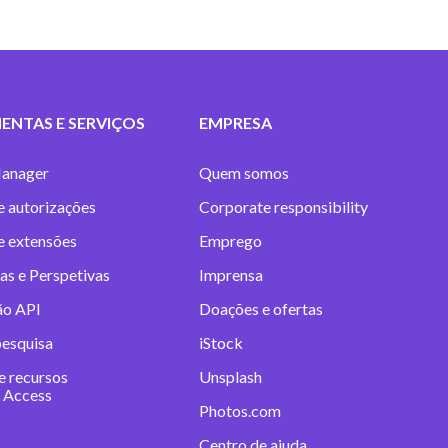
ENTAS E SERVIÇOS
EMPRESA
anager
Quem somos
e autorizações
Corporate responsibility
 e extensões
Emprego
as e Perspetivas
Imprensa
ão API
Doações e ofertas
pesquisa
iStock
e recursos
Unsplash
 Access
Photos.com
Centro de ajuda