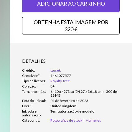
ADICIONAR AO CARRINHO
OBTENHA ESTA IMAGEM POR
320 €
DETALHES
Crédito:
izusek
Creative nº:
1461077577
Tipo de licença:
Royalty-free
Coleção:
E+
Tamanho máx.:
6410 x 4273 px (54,27 x 36,18 cm) - 300 dpi -
18 MB
Data do upload:
01 de fevereiro de 2023
Local:
United Kingdom
Inf. sobre
Tem autorização de modelo
autorização:
Categorias:
Fotografias de stock
Mulheres