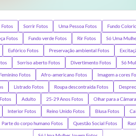
 Fotos
Sorrir Fotos
Uma Pessoa Fotos
Fundo Colori
eça Fotos
Fundo verde Fotos
Rir Fotos
Só Uma Mulhe
Eufórico Fotos
Preservação ambiental Fotos
Excitaç
otos
Sorriso aberto Fotos
Divertimento Fotos
Só Mul
Feminino Fotos
Afro-americano Fotos
Imagem a cores Fo
os
Listrado Fotos
Roupa descontraída Fotos
Despreo
Fotos
Adulto
25-29 Anos Fotos
Olhar para a Câmara
Interior Fotos
Reino Unido Fotos
Blusa Fotos
Ca
Parte do corpo humano Fotos
Questão Social Fotos
Rast
Só Uma Mulher Jovem Fotos