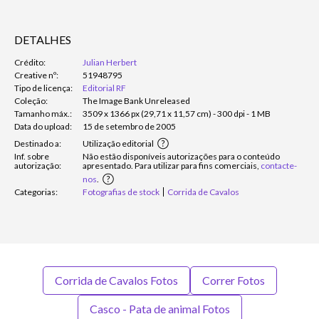
DETALHES
Crédito:
Julian Herbert
Creative nº:
51948795
Tipo de licença:
Editorial RF
Coleção:
The Image Bank Unreleased
Tamanho máx.:
3509 x 1366 px (29,71 x 11,57 cm) - 300 dpi - 1 MB
Data do upload:
15 de setembro de 2005
Destinado a:
Utilização editorial
Inf. sobre
Não estão disponíveis autorizações para o conteúdo
autorização:
apresentado. Para utilizar para fins comerciais,
contacte-
nos
.
Categorias:
Fotografias de stock
Corrida de Cavalos
Corrida de Cavalos Fotos
Correr Fotos
Casco - Pata de animal Fotos