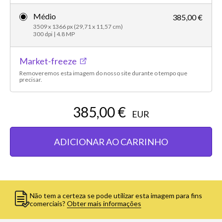
Médio
385,00 €
3509 x 1366 px (29,71 x 11,57 cm)
300 dpi | 4.8 MP
Market-freeze
Removeremos esta imagem do nosso site durante o tempo que
precisar.
385,00 €
EUR
ADICIONAR AO CARRINHO
Não tem a certeza se pode utilizar esta imagem para fins
comerciais?
Obter mais informações