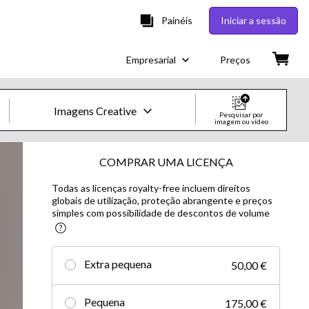
Painéis
Iniciar a sessão
Empresarial
Preços
Imagens Creative
Pesquisar por
imagem ou vídeo
Imagens e Vídeos Creative
COMPRAR UMA LICENÇA
Todas as licenças royalty-free incluem direitos
Imagens
globais de utilização, proteção abrangente e preços
simples com possibilidade de descontos de volume
Creative
Editorial
Extra pequena
50,00 €
Vídeos
Pequena
175,00 €
Creative