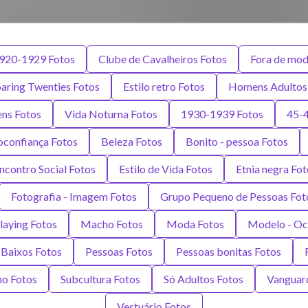
920-1929 Fotos
Clube de Cavalheiros Fotos
Fora de moda
oaring Twenties Fotos
Estilo retro Fotos
Homens Adultos
ns Fotos
Vida Noturna Fotos
1930-1939 Fotos
45-4
oconfiança Fotos
Beleza Fotos
Bonito - pessoa Fotos
ncontro Social Fotos
Estilo de Vida Fotos
Etnia negra Fot
Fotografia - Imagem Fotos
Grupo Pequeno de Pessoas Fot
laying Fotos
Macho Fotos
Moda Fotos
Modelo - Oc
 Baixos Fotos
Pessoas Fotos
Pessoas bonitas Fotos
no Fotos
Subcultura Fotos
Só Adultos Fotos
Vanguard
Vestuário Fotos