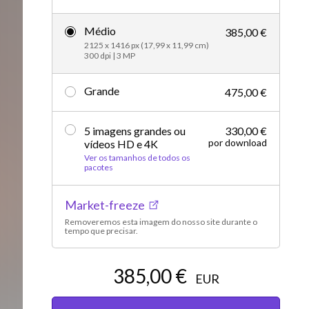
Editorial
Médio
385,00 €
2125 x 1416 px (17,99 x 11,99 cm)
300 dpi | 3 MP
Grande
475,00 €
5 imagens grandes ou
330,00 €
por download
vídeos HD e 4K
Ver os tamanhos de todos os
pacotes
Market-freeze
Removeremos esta imagem do nosso site durante o
tempo que precisar.
385,00 €
EUR