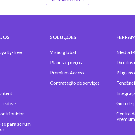
DOS
SOLUÇÕES
FERRAM
oyalty-free
Visão global
Media M
Planos e preços
Direitos 
Premium Access
Plug-ins
Contratação de serviços
Tendênci
ontent
Integraç
Creative
Guia de 
contribuidor
Centro d
Premium
-se para ser um
dor