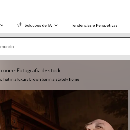
Soluções de IA
Tendências e Perspetivas
room - Fotografia de stock
hat in a luxury brown bar in a stately home