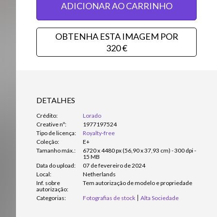
ADICIONAR AO CARRINHO
OBTENHA ESTA IMAGEM POR
320 €
DETALHES
Crédito:
Lorado
Creative nº:
1977197524
Tipo de licença:
Royalty-free
Coleção:
E+
Tamanho máx.:
6720 x 4480 px (56,90 x 37,93 cm) - 300 dpi -
15 MB
Data do upload:
07 de fevereiro de 2024
Local:
Netherlands
Inf. sobre
Tem autorização de modelo e propriedade
autorização:
Categorias:
Fotografias de stock
Alta Sociedade