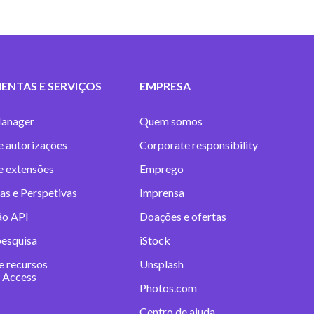
ENTAS E SERVIÇOS
EMPRESA
anager
Quem somos
e autorizações
Corporate responsibility
 e extensões
Emprego
as e Perspetivas
Imprensa
ão API
Doações e ofertas
pesquisa
iStock
e recursos
Unsplash
 Access
Photos.com
Centro de ajuda