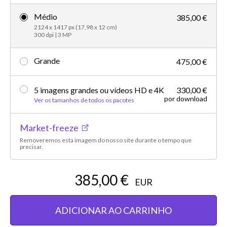
Médio
385,00 €
2124 x 1417 px (17,98 x 12 cm)
300 dpi | 3 MP
Grande
475,00 €
5 imagens grandes ou vídeos HD e 4K
330,00 €
por download
Ver os tamanhos de todos os pacotes
Market-freeze
Removeremos esta imagem do nosso site durante o tempo que
precisar.
385,00 €
EUR
ADICIONAR AO CARRINHO