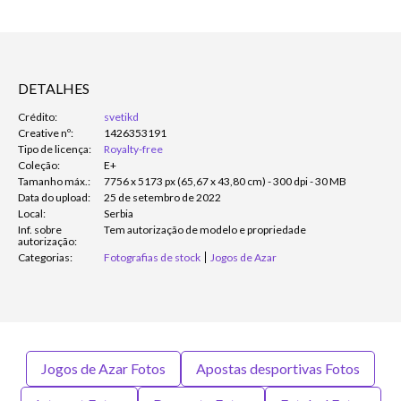
DETALHES
Crédito:
svetikd
Creative nº:
1426353191
Tipo de licença:
Royalty-free
Coleção:
E+
Tamanho máx.:
7756 x 5173 px (65,67 x 43,80 cm) - 300 dpi - 30 MB
Data do upload:
25 de setembro de 2022
Local:
Serbia
Inf. sobre
Tem autorização de modelo e propriedade
autorização:
Categorias:
Fotografias de stock
Jogos de Azar
Jogos de Azar Fotos
Apostas desportivas Fotos