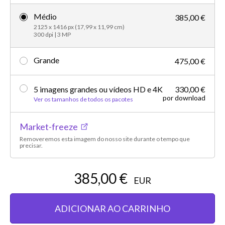
Médio
385,00 €
2125 x 1416 px (17,99 x 11,99 cm)
300 dpi | 3 MP
Grande
475,00 €
5 imagens grandes ou vídeos HD e 4K
330,00 €
por download
Ver os tamanhos de todos os pacotes
Market-freeze
Removeremos esta imagem do nosso site durante o tempo que
precisar.
385,00 €
EUR
ADICIONAR AO CARRINHO