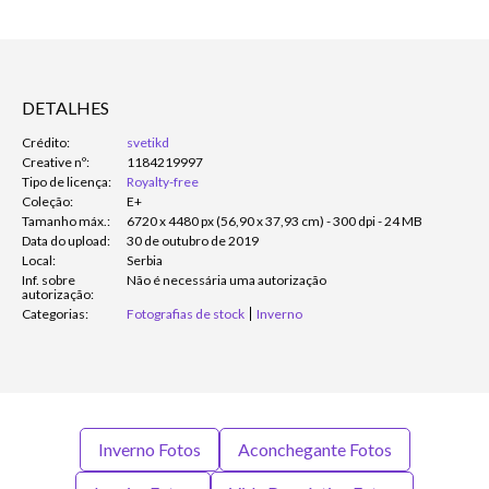
DETALHES
Crédito:
svetikd
Creative nº:
1184219997
Tipo de licença:
Royalty-free
Coleção:
E+
Tamanho máx.:
6720 x 4480 px (56,90 x 37,93 cm) - 300 dpi - 24 MB
Data do upload:
30 de outubro de 2019
Local:
Serbia
Inf. sobre
Não é necessária uma autorização
autorização:
Categorias:
Fotografias de stock
Inverno
Inverno Fotos
Aconchegante Fotos