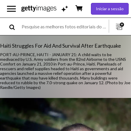
Iniciar a sessão
Haiti Struggles For Aid And Survival After Earthquake
PORT-AU-PRINCE, HAITI - JANUARY 21: A child waits to be
medivaced by U.S. Army soldiers from the 82nd Airborne to the USNS
Comfort on January 21, 2010 in Port-au-Prince, Haiti. Planeloads of
rescuers and relief supplies headed to Haiti as governments and aid
agencies launched a massive relief operation after a powerful
earthquake that may have killed thousands. Many buildings were
reduced to rubble by the 7.0-strong quake on January 12. (Photo by Joe
Raedle/Getty Images)