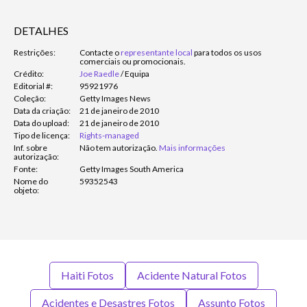
DETALHES
Restrições:
Contacte o
representante local
para todos os usos
comerciais ou promocionais.
Crédito:
Joe Raedle
/
Equipa
Editorial #:
95921976
Coleção:
Getty Images News
Data da criação:
21 de janeiro de 2010
Data do upload:
21 de janeiro de 2010
Tipo de licença:
Rights-managed
Inf. sobre
Não tem autorização.
Mais informações
autorização:
Fonte:
Getty Images South America
Nome do
59352543
objeto:
Haiti Fotos
Acidente Natural Fotos
Acidentes e Desastres Fotos
Assunto Fotos