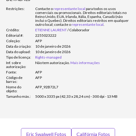
Restrições:
Contacte o
representante local
para todos os usos
comerciais ou promocionais. Direitos editoriais totais no
Reino Unido, EUA, Irlanda, Itália, Espanha, Canadá (não
inclui o Quebec). Direitos editoriais restritos em qualquer
outro local; contacte o
representante local
.
Crédito:
ETIENNE LAURENT
/
Colaborador
Editorial #:
2255023222
Coleção:
AFP
Data da criação:
10 de janeiro de 2026
Data do upload:
10 de janeiro de 2026
Tipo de licença:
Rights-managed
Inf. sobre
Não tem autorização.
Mais informações
autorização:
Fonte:
AFP
Código de
AFP
barras:
Nome do
AFP_92B72L7
objeto:
Tamanho máx.:
5000 x 3335 px (42,33 x 28,24 cm) - 300 dpi - 13 MB
Eric Swalwell Fotos
Califórnia Fotos