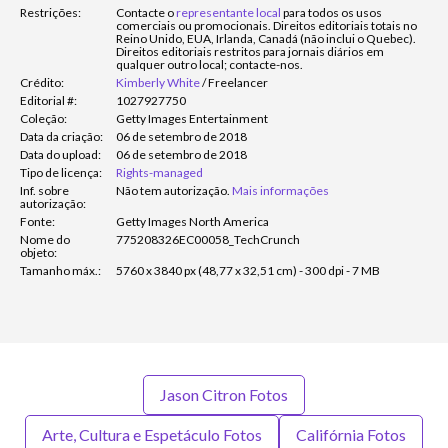
Restrições:
Contacte o
representante local
para todos os usos
comerciais ou promocionais. Direitos editoriais totais no
Reino Unido, EUA, Irlanda, Canadá (não inclui o Quebec).
Direitos editoriais restritos para jornais diários em
qualquer outro local; contacte-nos.
Crédito:
Kimberly White
/
Freelancer
Editorial #:
1027927750
Coleção:
Getty Images Entertainment
Data da criação:
06 de setembro de 2018
Data do upload:
06 de setembro de 2018
Tipo de licença:
Rights-managed
Inf. sobre
Não tem autorização.
Mais informações
autorização:
Fonte:
Getty Images North America
Nome do
775208326EC00058_TechCrunch
objeto:
Tamanho máx.:
5760 x 3840 px (48,77 x 32,51 cm) - 300 dpi - 7 MB
Jason Citron Fotos
Arte, Cultura e Espetáculo Fotos
Califórnia Fotos