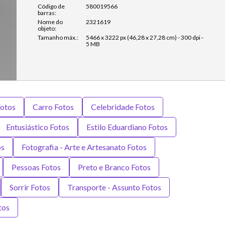
Código de
580019566
barras:
Nome do
2321619
objeto:
Tamanho máx.:
5466 x 3222 px (46,28 x 27,28 cm) - 300 dpi -
5 MB
otos
Carro Fotos
Celebridade Fotos
Entusiástico Fotos
Estilo Eduardiano Fotos
os
Fotografia - Arte e Artesanato Fotos
Pessoas Fotos
Preto e Branco Fotos
Sorrir Fotos
Transporte - Assunto Fotos
tos