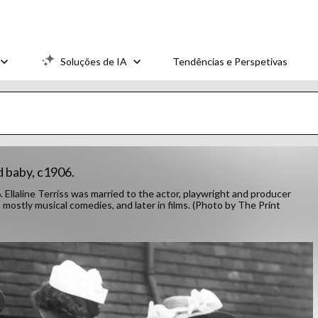
Soluções de IA
Tendências e Perspetivas
nd baby, c1906.
6. Ellaline Terriss was married to the actor, playwright and producer
ostly musical comedies, and later in films. (Photo by The Print