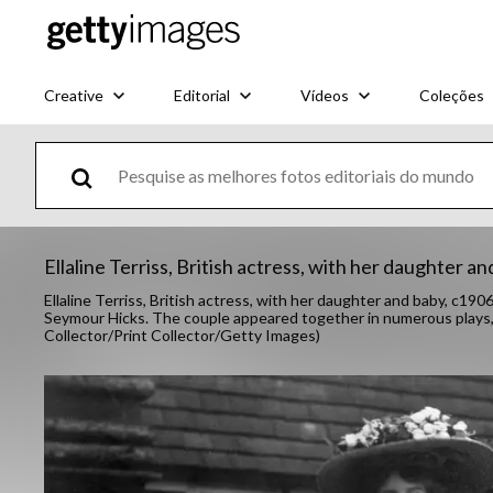
Creative
Editorial
Vídeos
Coleções
Ellaline Terriss, British actress, with her daughter a
Ellaline Terriss, British actress, with her daughter and baby, c190
Seymour Hicks. The couple appeared together in numerous plays, m
Collector/Print Collector/Getty Images)