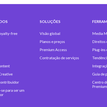
DOS
SOLUÇÕES
FERRAM
oyalty-free
Visão global
Media M
Planos e preços
Direitos 
Premium Access
Plug-ins
Contratação de serviços
Tendênci
ontent
Integraç
Creative
Guia de 
contribuidor
Centro d
Premium
-se para ser um
dor