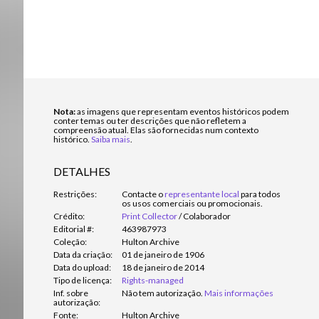
Nota:
as imagens que representam eventos históricos podem
conter temas ou ter descrições que não refletem a
compreensão atual. Elas são fornecidas num contexto
histórico.
Saiba mais
.
DETALHES
Restrições:
Contacte o
representante local
para todos
os usos comerciais ou promocionais.
Crédito:
Print Collector
/
Colaborador
Editorial #:
463987973
Coleção:
Hulton Archive
Data da criação:
01 de janeiro de 1906
Data do upload:
18 de janeiro de 2014
Tipo de licença:
Rights-managed
Inf. sobre
Não tem autorização.
Mais informações
autorização:
Fonte:
Hulton Archive