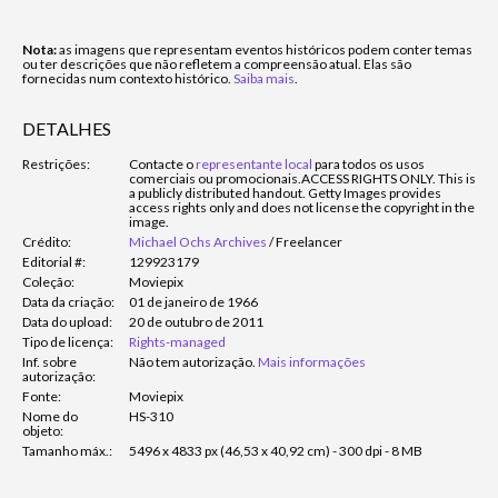
Nota:
as imagens que representam eventos históricos podem conter temas
ou ter descrições que não refletem a compreensão atual. Elas são
fornecidas num contexto histórico.
Saiba mais
.
DETALHES
Restrições:
Contacte o
representante local
para todos os usos
comerciais ou promocionais.
ACCESS RIGHTS ONLY. This is
a publicly distributed handout. Getty Images provides
access rights only and does not license the copyright in the
image.
Crédito:
Michael Ochs Archives
/
Freelancer
Editorial #:
129923179
Coleção:
Moviepix
Data da criação:
01 de janeiro de 1966
Data do upload:
20 de outubro de 2011
Tipo de licença:
Rights-managed
Inf. sobre
Não tem autorização.
Mais informações
autorização:
Fonte:
Moviepix
Nome do
HS-310
objeto:
Tamanho máx.:
5496 x 4833 px (46,53 x 40,92 cm) - 300 dpi - 8 MB