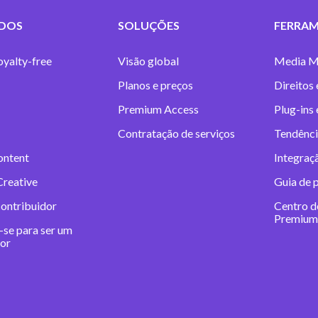
DOS
SOLUÇÕES
FERRAM
oyalty-free
Visão global
Media M
Planos e preços
Direitos 
Premium Access
Plug-ins
Contratação de serviços
Tendênci
ontent
Integraç
Creative
Guia de 
contribuidor
Centro d
Premium
-se para ser um
dor