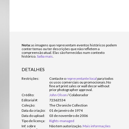
Nota:
as imagens que representam eventos históricos podem
conter temas ou ter descrições que não refletem a
compreensão atual. Elas são fornecidas num contexto
histórico.
Saiba mais
.
DETALHES
Restrições:
Contacte o
representante local
para todos
os usos comerciais ou promocionais.
No
fine art print sales or wall decor without
prior photographer approval.
Crédito:
John Olson
/
Colaborador
Editorial #:
72363534
Coleção:
The Chronicle Collection
Data da criação:
01 de janeiro de 1974
Data do upload:
03 de novembro de 2006
Tipo de licença:
Rights-managed
Inf. sobre
Não tem autorização.
Mais informações