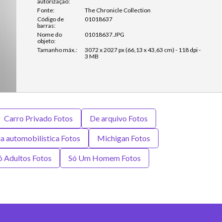
autorização:
Fonte:
The Chronicle Collection
Código de
01018637
barras:
Nome do
01018637.JPG
objeto:
Tamanho máx.:
3072 x 2027 px (66,13 x 43,63 cm) - 118 dpi -
3 MB
Carro Privado Fotos
De arquivo Fotos
ia automobilística Fotos
Michigan Fotos
ó Adultos Fotos
Só Um Homem Fotos