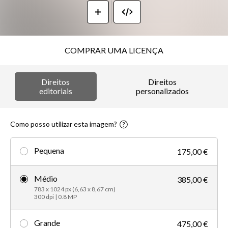
COMPRAR UMA LICENÇA
Direitos
Direitos
editoriais
personalizados
Como posso utilizar esta imagem?
Pequena
175,00 €
Médio
385,00 €
783 x 1024 px (6,63 x 8,67 cm)
300 dpi | 0.8 MP
Grande
475,00 €