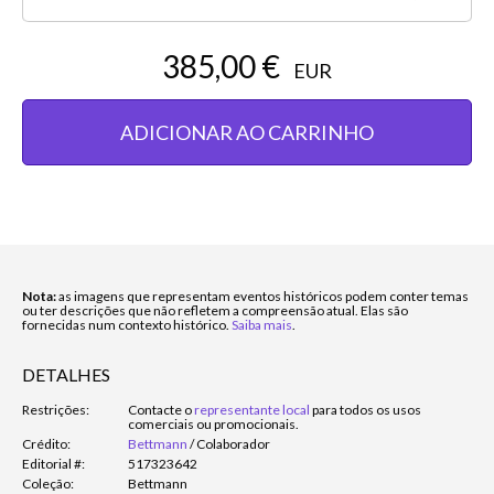
385,00 €
EUR
ADICIONAR AO CARRINHO
Nota:
as imagens que representam eventos históricos podem conter temas
ou ter descrições que não refletem a compreensão atual. Elas são
fornecidas num contexto histórico.
Saiba mais
.
DETALHES
Restrições:
Contacte o
representante local
para todos os usos
comerciais ou promocionais.
Crédito:
Bettmann
/
Colaborador
Editorial #:
517323642
Coleção:
Bettmann