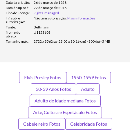
Data da criação:
26 de março de 1958
Data do upload:
22 de março de 2016
Tipo de licença:
Rights-managed
Inf. sobre
Não tem autorização.
Mais informações
autorização:
Fonte:
Bettmann
Nome do
U1153603
objeto:
Tamanho máx.:
2722 x 3562 px (23,05 x 30,16 cm) - 300 dpi - 5 MB
Elvis Presley Fotos
1950-1959 Fotos
30-39 Anos Fotos
Adulto
Adulto de idade mediana Fotos
Arte, Cultura e Espetáculo Fotos
Cabeleireiro Fotos
Celebridade Fotos