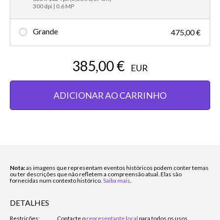
300 dpi | 0.6 MP
Grande
475,00 €
385,00 €
EUR
ADICIONAR AO CARRINHO
Nota:
as imagens que representam eventos históricos podem conter temas
ou ter descrições que não refletem a compreensão atual. Elas são
fornecidas num contexto histórico.
Saiba mais
.
DETALHES
Restrições:
Contacte o
representante local
para todos os usos