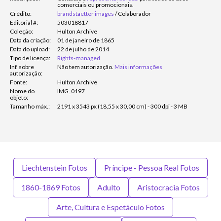
comerciais ou promocionais.
Crédito:
brandstaetter images
/
Colaborador
Editorial #:
503018817
Coleção:
Hulton Archive
Data da criação:
01 de janeiro de 1865
Data do upload:
22 de julho de 2014
Tipo de licença:
Rights-managed
Inf. sobre
Não tem autorização.
Mais informações
autorização:
Fonte:
Hulton Archive
Nome do
IMG_0197
objeto:
Tamanho máx.:
2191 x 3543 px (18,55 x 30,00 cm) - 300 dpi - 3 MB
Liechtenstein Fotos
Príncipe - Pessoa Real Fotos
1860-1869 Fotos
Adulto
Aristocracia Fotos
Arte, Cultura e Espetáculo Fotos