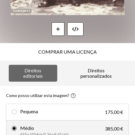
COMPRAR UMA LICENÇA
Direitos
Direitos
editoriais
personalizados
Como posso utilizar esta imagem?
Pequena
175,00 €
Médio
385,00 €
633 x 1024 px (5,36 x 8,67 cm)