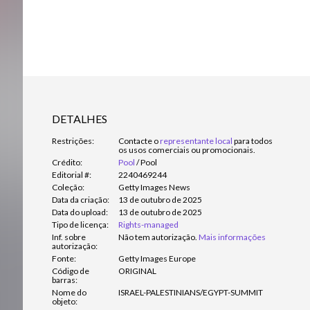
DETALHES
Restrições:
Contacte o
representante local
para todos
os usos comerciais ou promocionais.
Crédito:
Pool
/
Pool
Editorial #:
2240469244
Coleção:
Getty Images News
Data da criação:
13 de outubro de 2025
Data do upload:
13 de outubro de 2025
Tipo de licença:
Rights-managed
Inf. sobre
Não tem autorização.
Mais informações
autorização:
Fonte:
Getty Images Europe
Código de
ORIGINAL
barras:
Nome do
ISRAEL-PALESTINIANS/EGYPT-SUMMIT
objeto: