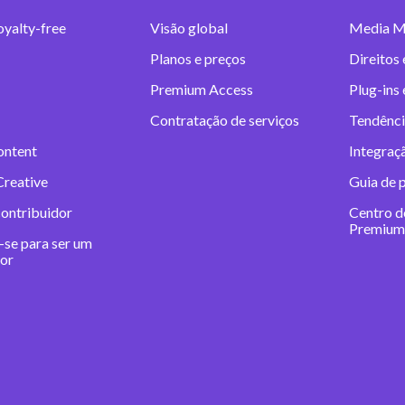
oyalty-free
Visão global
Media M
Planos e preços
Direitos 
Premium Access
Plug-ins
Contratação de serviços
Tendênci
ontent
Integraç
Creative
Guia de 
contribuidor
Centro d
Premium
-se para ser um
dor