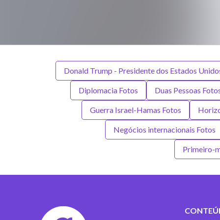
Donald Trump - Presidente dos Estados Unido
Diplomacia Fotos
Duas Pessoas Foto
Guerra Israel-Hamas Fotos
Horizo
Negócios internacionais Fotos
Primeiro-m
CONTEÚ