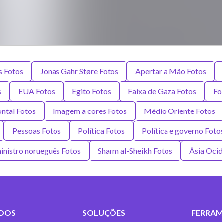
s Fotos
Jonas Gahr Støre Fotos
Apertar a Mão Fotos
s
EUA Fotos
Egito Fotos
Faixa de Gaza Fotos
Fo
ntal Fotos
Imagem a cores Fotos
Médio Oriente Fotos
Pessoas Fotos
Política Fotos
Política e governo Foto
inistro norueguês Fotos
Sharm al-Sheikh Fotos
Ásia Ocid
DOS
SOLUÇÕES
FERRAM