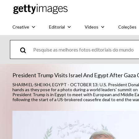
Creative
Editorial
Vídeos
Coleções
President Trump Visits Israel And Egypt After Gaza 
SHARM EL-SHEIKH, EGYPT - OCTOBER 13: U.S. President Donald
hands as they pose for a photo during a world leaders' summit on
President Trump is in Egypt to meet with European and Middle Eas
following the start of a US-brokered ceasefire deal to end the wa