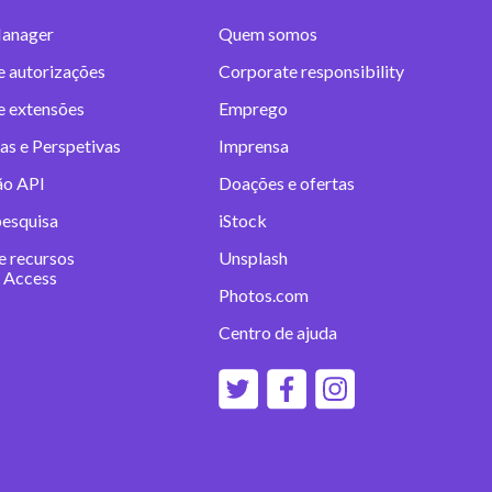
anager
Quem somos
e autorizações
Corporate responsibility
 e extensões
Emprego
as e Perspetivas
Imprensa
ão API
Doações e ofertas
pesquisa
iStock
e recursos
Unsplash
 Access
Photos.com
Centro de ajuda