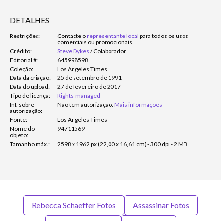
DETALHES
Restrições:
Contacte o
representante local
para todos os usos
comerciais ou promocionais.
Crédito:
Steve Dykes
/
Colaborador
Editorial #:
645998598
Coleção:
Los Angeles Times
Data da criação:
25 de setembro de 1991
Data do upload:
27 de fevereiro de 2017
Tipo de licença:
Rights-managed
Inf. sobre
Não tem autorização.
Mais informações
autorização:
Fonte:
Los Angeles Times
Nome do
94711569
objeto:
Tamanho máx.:
2598 x 1962 px (22,00 x 16,61 cm) - 300 dpi - 2 MB
Rebecca Schaeffer Fotos
Assassinar Fotos