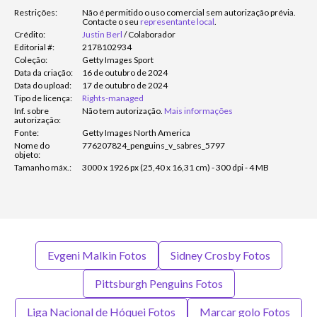
Restrições:
Não é permitido o uso comercial sem autorização prévia.
Contacte o seu
representante local
.
Crédito:
Justin Berl
/
Colaborador
Editorial #:
2178102934
Coleção:
Getty Images Sport
Data da criação:
16 de outubro de 2024
Data do upload:
17 de outubro de 2024
Tipo de licença:
Rights-managed
Inf. sobre
Não tem autorização.
Mais informações
autorização:
Fonte:
Getty Images North America
Nome do
776207824_penguins_v_sabres_5797
objeto:
Tamanho máx.:
3000 x 1926 px (25,40 x 16,31 cm) - 300 dpi - 4 MB
Evgeni Malkin Fotos
Sidney Crosby Fotos
Pittsburgh Penguins Fotos
Liga Nacional de Hóquei Fotos
Marcar golo Fotos