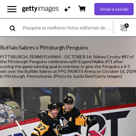
Iniciar a sessão
Buffalo Sabres v Pittsburgh Penguins
PITTSBURGH, PENNSYLVANIA - OCTOBER 16: Sidney Crosby #87 of
the Pittsburgh Penguins celebrates with Evgeni Malkin #71 after
scoring the game winning goal in overtime to give the Penguins a 6-5
win over the Buffalo Sabres at PPG PAINTS Arena on October 16, 2024
in Pittsburgh, Pennsylvania. (Photo by Justin Berl/Getty Images)