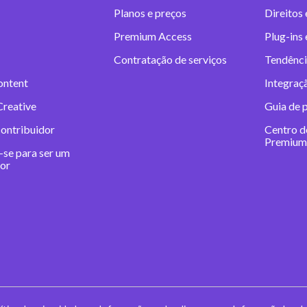
Planos e preços
Direitos 
Premium Access
Plug-ins
Contratação de serviços
Tendênci
ontent
Integraç
Creative
Guia de 
contribuidor
Centro d
Premium
-se para ser um
dor