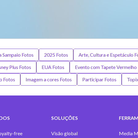
a Sampaio Fotos
2025 Fotos
Arte, Cultura e Espetáculo F
sney Plus Fotos
EUA Fotos
Evento com Tapete Vermelho 
o Fotos
Imagem a cores Fotos
Participar Fotos
Topi
DOS
SOLUÇÕES
FERRAM
oyalty-free
Visão global
Media M