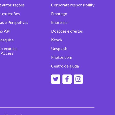
e autorizações
Corporate responsibility
 e extensões
Emprego
as e Perspetivas
Imprensa
ão API
Doações e ofertas
pesquisa
iStock
e recursos
Unsplash
 Access
Photos.com
Centro de ajuda