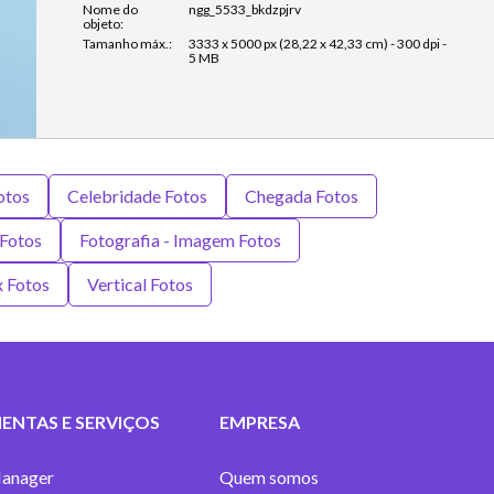
Nome do
ngg_5533_bkdzpjrv
objeto:
Tamanho máx.:
3333 x 5000 px (28,22 x 42,33 cm) - 300 dpi -
5 MB
otos
Celebridade Fotos
Chegada Fotos
Fotos
Fotografia - Imagem Fotos
x Fotos
Vertical Fotos
ENTAS E SERVIÇOS
EMPRESA
anager
Quem somos