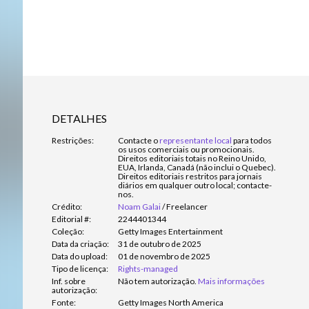
DETALHES
Restrições:
Contacte o
representante local
para todos
os usos comerciais ou promocionais.
Direitos editoriais totais no Reino Unido,
EUA, Irlanda, Canadá (não inclui o Quebec).
Direitos editoriais restritos para jornais
diários em qualquer outro local; contacte-
nos.
Crédito:
Noam Galai
/
Freelancer
Editorial #:
2244401344
Coleção:
Getty Images Entertainment
Data da criação:
31 de outubro de 2025
Data do upload:
01 de novembro de 2025
Tipo de licença:
Rights-managed
Inf. sobre
Não tem autorização.
Mais informações
autorização:
Fonte:
Getty Images North America