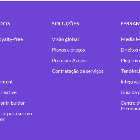
DOS
SOLUÇÕES
FERRAM
oyalty-free
Visão global
Media M
Planos e preços
Direitos 
Premium Access
Plug-ins
Contratação de serviços
Tendênci
ontent
Integraç
Creative
Guia de 
contribuidor
Centro d
Premium
-se para ser um
dor