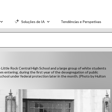
Soluções de IA
Tendências e Perspetivas
ittle Rock Central High School and a large group of white students
 entering, during the first year of the desegregation of public
school under federal protection later in the month. (Photo by Hulton