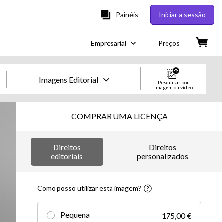
Painéis
Iniciar a sessão
Empresarial
Preços
Imagens Editorial
Pesquisar por
imagem ou vídeo
Imagens e Vídeos Creative
COMPRAR UMA LICENÇA
Imagens
Direitos
Direitos
Creative
editoriais
personalizados
Editorial
Como posso utilizar esta imagem?
Vídeos
Pequena
175,00 €
Creative