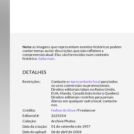
Nota:
as imagens que representam eventos históricos podem
conter temas ou ter descrições que não refletem a
compreensão atual. Elas são fornecidas num contexto
histórico.
Saiba mais
.
DETALHES
Restrições:
Contacte o
representante local
para todos
os usos comerciais ou promocionais.
Direitos editoriais totais no Reino Unido,
EUA, Irlanda, Canadá (não inclui o Quebec).
Direitos editoriais restritos para jornais
diários em qualquer outro local; contacte-
nos.
Crédito:
Hulton Archive
/
Freelancer
Editorial #:
3225354
Coleção:
Archive Photos
Data da criação:
01 de setembro de 1957
Data do upload:
06 de abril de 2004