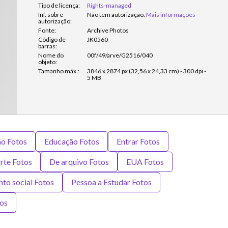
Tipo de licença:
Rights-managed
Inf. sobre
Não tem autorização.
Mais informações
autorização:
Fonte:
Archive Photos
Código de
JK0560
barras:
Nome do
00f/49/arve/G2516/040
objeto:
Tamanho máx.:
3846 x 2874 px (32,56 x 24,33 cm) - 300 dpi -
5 MB
o Fotos
Educação Fotos
Entrar Fotos
rte Fotos
De arquivo Fotos
EUA Fotos
to social Fotos
Pessoa a Estudar Fotos
os