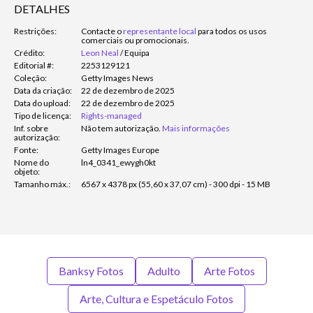
DETALHES
Restrições:
Contacte o
representante local
para todos os usos
comerciais ou promocionais.
Crédito:
Leon Neal
/
Equipa
Editorial #:
2253129121
Coleção:
Getty Images News
Data da criação:
22 de dezembro de 2025
Data do upload:
22 de dezembro de 2025
Tipo de licença:
Rights-managed
Inf. sobre
Não tem autorização.
Mais informações
autorização:
Fonte:
Getty Images Europe
Nome do
ln4_0341_ewygh0kt
objeto:
Tamanho máx.:
6567 x 4378 px (55,60 x 37,07 cm) - 300 dpi - 15 MB
Banksy Fotos
Adulto
Arte Fotos
Arte, Cultura e Espetáculo Fotos