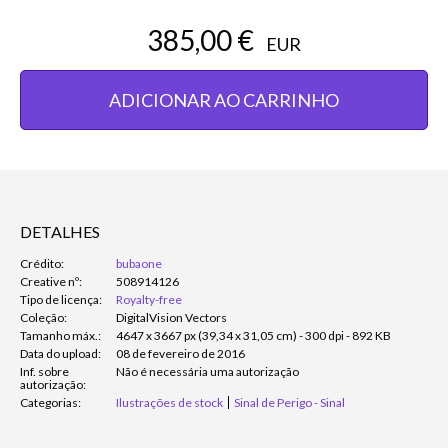
385,00 €
EUR
ADICIONAR AO CARRINHO
DETALHES
Crédito:
bubaone
Creative nº:
508914126
Tipo de licença:
Royalty-free
Coleção:
DigitalVision Vectors
Tamanho máx.:
4647 x 3667 px (39,34 x 31,05 cm) - 300 dpi - 892 KB
Data do upload:
08 de fevereiro de 2016
Inf. sobre
Não é necessária uma autorização
autorização:
Categorias:
Ilustrações de stock
Sinal de Perigo - Sinal