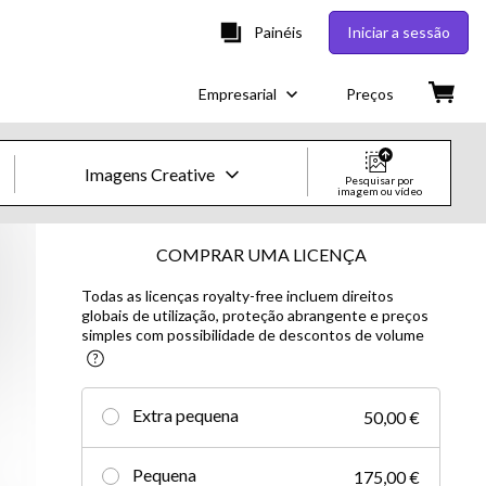
Painéis
Iniciar a sessão
Empresarial
Preços
Imagens Creative
Pesquisar por
imagem ou vídeo
Imagens e Vídeos Creative
COMPRAR UMA LICENÇA
Todas as licenças royalty-free incluem direitos
Imagens
globais de utilização, proteção abrangente e preços
simples com possibilidade de descontos de volume
Creative
Editorial
Extra pequena
50,00 €
Vídeos
Pequena
175,00 €
Creative