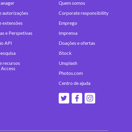
anager
Quem somos
e autorizações
Corporate responsibility
 e extensões
Emprego
as e Perspetivas
Imprensa
ão API
Doações e ofertas
pesquisa
iStock
e recursos
Unsplash
 Access
Photos.com
Centro de ajuda