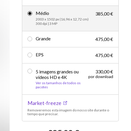
Editorial
Médio
385,00 €
2003 x 1502 px (16,96 x 12,72 cm)
300 dpi | 3 MP
Grande
475,00 €
EPS
475,00 €
5 imagens grandes ou
330,00 €
por download
vídeos HD e 4K
Ver os tamanhos de todos os
pacotes
Market-freeze
Removeremos esta imagem do nosso site durante o
tempo que precisar.