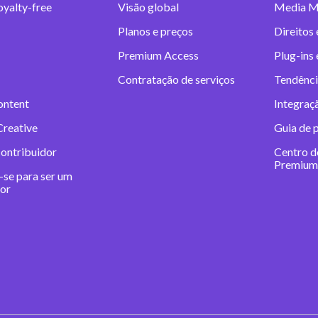
oyalty-free
Visão global
Media M
Planos e preços
Direitos 
Premium Access
Plug-ins
Contratação de serviços
Tendênci
ontent
Integraç
Creative
Guia de 
contribuidor
Centro d
Premium
-se para ser um
dor