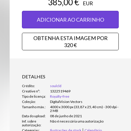
385,00 €
EUR
ADICIONAR AO CARRINHO
OBTENHA ESTA IMAGEM POR
320 €
DETALHES
Crédito:
soulcld
Creative nº:
1322519469
Tipo de licença:
Royalty-free
Coleção:
DigitalVision Vectors
Tamanho máx.:
4000 x 3000 px (33,87 x 25,40 cm) - 300 dpi -
2 MB
Data do upload:
08 de junho de 2021
Inf. sobre
Não é necessária uma autorização
autorização:
Categorias:
Ilustrações de stock
Calendário