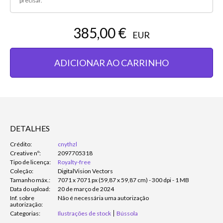
precisar.
385,00 €
EUR
ADICIONAR AO CARRINHO
DETALHES
Crédito:
cnythzl
Creative nº:
2097705318
Tipo de licença:
Royalty-free
Coleção:
DigitalVision Vectors
Tamanho máx.:
7071 x 7071 px (59,87 x 59,87 cm) - 300 dpi - 1 MB
Data do upload:
20 de março de 2024
Inf. sobre
Não é necessária uma autorização
autorização:
Categorias:
Ilustrações de stock
Bússola