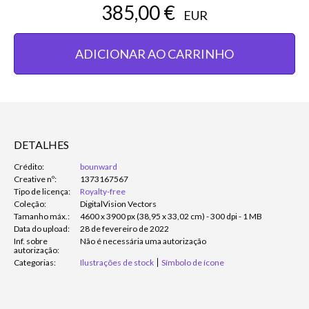
385,00 €
EUR
ADICIONAR AO CARRINHO
DETALHES
Crédito:
bounward
Creative nº:
1373167567
Tipo de licença:
Royalty-free
Coleção:
DigitalVision Vectors
Tamanho máx.:
4600 x 3900 px (38,95 x 33,02 cm) - 300 dpi - 1 MB
Data do upload:
28 de fevereiro de 2022
Inf. sobre
Não é necessária uma autorização
autorização:
Categorias:
Ilustrações de stock
Símbolo de ícone