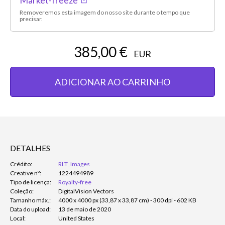
Removeremos esta imagem do nosso site durante o tempo que
precisar.
385,00 €
EUR
ADICIONAR AO CARRINHO
DETALHES
Crédito:
RLT_Images
Creative nº:
1224494989
Tipo de licença:
Royalty-free
Coleção:
DigitalVision Vectors
Tamanho máx.:
4000 x 4000 px (33,87 x 33,87 cm) - 300 dpi - 602 KB
Data do upload:
13 de maio de 2020
Local:
United States