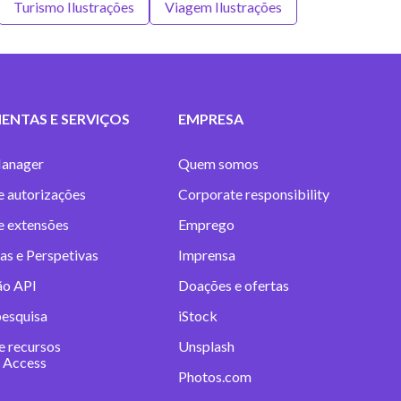
Turismo Ilustrações
Viagem Ilustrações
ENTAS E SERVIÇOS
EMPRESA
anager
Quem somos
e autorizações
Corporate responsibility
 e extensões
Emprego
as e Perspetivas
Imprensa
ão API
Doações e ofertas
pesquisa
iStock
e recursos
Unsplash
 Access
Photos.com