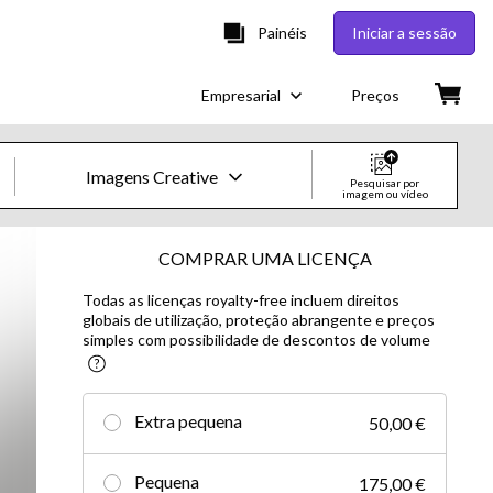
Painéis
Iniciar a sessão
Empresarial
Preços
Imagens Creative
Pesquisar por
imagem ou vídeo
Imagens e Vídeos Creative
COMPRAR UMA LICENÇA
Todas as licenças royalty-free incluem direitos
Imagens
globais de utilização, proteção abrangente e preços
simples com possibilidade de descontos de volume
Creative
Editorial
Extra pequena
50,00 €
Vídeos
Pequena
175,00 €
Creative