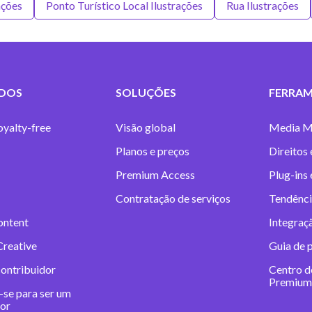
ações
Ponto Turístico Local Ilustrações
Rua Ilustrações
DOS
SOLUÇÕES
FERRAM
oyalty-free
Visão global
Media M
Planos e preços
Direitos 
Premium Access
Plug-ins
Contratação de serviços
Tendênci
ontent
Integraç
Creative
Guia de 
contribuidor
Centro d
Premium
-se para ser um
dor