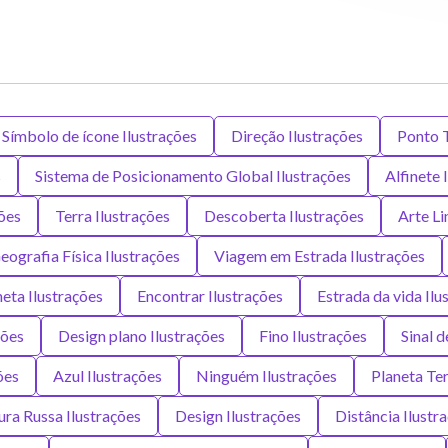
Símbolo de ícone Ilustrações
Direção Ilustrações
Ponto T
s
Sistema de Posicionamento Global Ilustrações
Alfinete 
ões
Terra Ilustrações
Descoberta Ilustrações
Arte Li
eografia Física Ilustrações
Viagem em Estrada Ilustrações
neta Ilustrações
Encontrar Ilustrações
Estrada da vida Ilu
ções
Design plano Ilustrações
Fino Ilustrações
Sinal d
ões
Azul Ilustrações
Ninguém Ilustrações
Planeta Ter
ura Russa Ilustrações
Design Ilustrações
Distância Ilustr