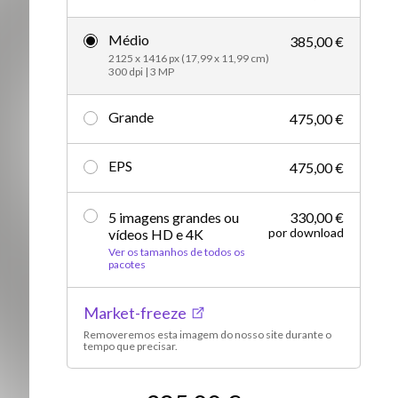
Editorial
Médio
385,00 €
2125 x 1416 px (17,99 x 11,99 cm)
300 dpi | 3 MP
Grande
475,00 €
EPS
475,00 €
5 imagens grandes ou
330,00 €
por download
vídeos HD e 4K
Ver os tamanhos de todos os
pacotes
Market-freeze
Removeremos esta imagem do nosso site durante o
tempo que precisar.