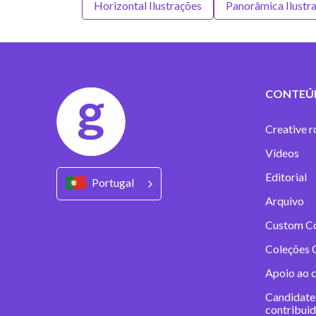
Horizontal Ilustrações
Panorâmica Ilustr
CONTEÚ
Creative r
Vídeos
Editorial
Portugal
Arquivo
Custom C
Coleções 
Apoio ao 
Candidate
contribui