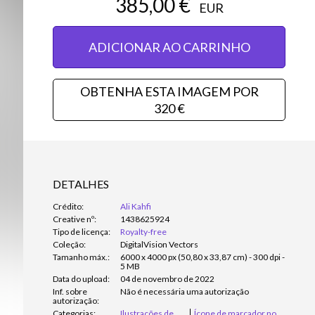
385,00 €
EUR
ADICIONAR AO CARRINHO
OBTENHA ESTA IMAGEM POR
320 €
DETALHES
Crédito:
Ali Kahfi
Creative nº:
1438625924
Tipo de licença:
Royalty-free
Coleção:
DigitalVision Vectors
Tamanho máx.:
6000 x 4000 px (50,80 x 33,87 cm) - 300 dpi -
5 MB
Data do upload:
04 de novembro de 2022
Inf. sobre
Não é necessária uma autorização
autorização:
Categorias:
Ilustrações de
Ícone de marcador no