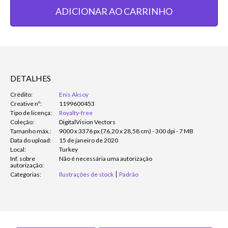
ADICIONAR AO CARRINHO
DETALHES
Crédito:
Enis Aksoy
Creative nº:
1199600453
Tipo de licença:
Royalty-free
Coleção:
DigitalVision Vectors
Tamanho máx.:
9000 x 3376 px (76,20 x 28,58 cm) - 300 dpi - 7 MB
Data do upload:
15 de janeiro de 2020
Local:
Turkey
Inf. sobre
Não é necessária uma autorização
autorização:
Categorias:
Ilustrações de stock
Padrão