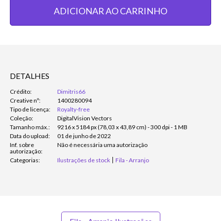
ADICIONAR AO CARRINHO
DETALHES
Crédito:
Dimitris66
Creative nº:
1400280094
Tipo de licença:
Royalty-free
Coleção:
DigitalVision Vectors
Tamanho máx.:
9216 x 5184 px (78,03 x 43,89 cm) - 300 dpi - 1 MB
Data do upload:
01 de junho de 2022
Inf. sobre
Não é necessária uma autorização
autorização:
Categorias:
Ilustrações de stock
Fila - Arranjo