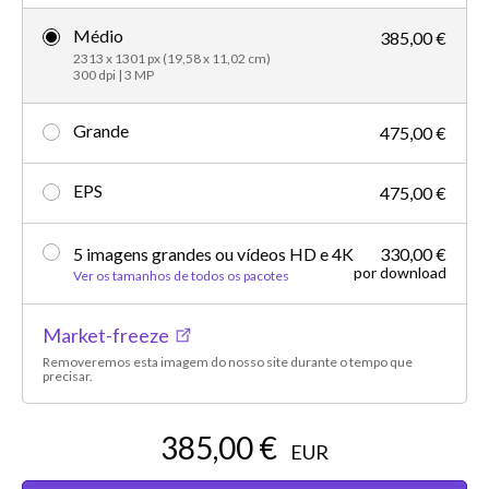
Médio
385,00 €
2313 x 1301 px (19,58 x 11,02 cm)
300 dpi | 3 MP
Grande
475,00 €
EPS
475,00 €
5 imagens grandes ou vídeos HD e 4K
330,00 €
por download
Ver os tamanhos de todos os pacotes
Market-freeze
Removeremos esta imagem do nosso site durante o tempo que
precisar.
385,00 €
EUR