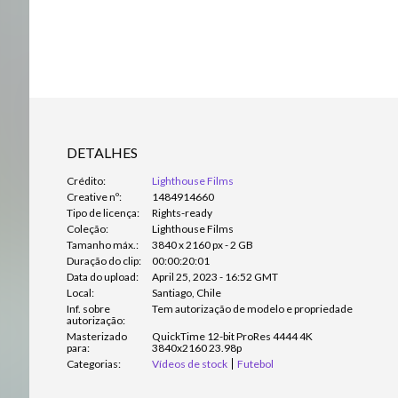
DETALHES
Crédito:
Lighthouse Films
Creative nº:
1484914660
Tipo de licença:
Rights-ready
Coleção:
Lighthouse Films
Tamanho máx.:
3840 x 2160 px - 2 GB
Duração do clip:
00:00:20:01
Data do upload:
April 25, 2023 - 16:52 GMT
Local:
Santiago, Chile
Inf. sobre
Tem autorização de modelo e propriedade
autorização:
Masterizado
QuickTime 12-bit ProRes 4444 4K
para:
3840x2160 23.98p
Categorias:
Vídeos de stock
Futebol