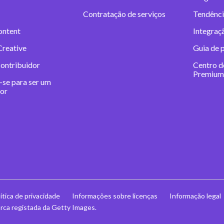
Contratação de serviços
Tendênci
ontent
Integraç
Creative
Guia de 
contribuidor
Centro d
Premium
-se para ser um
dor
ítica de privacidade
Informações sobre licenças
Informação legal
ca registada da Getty Images.