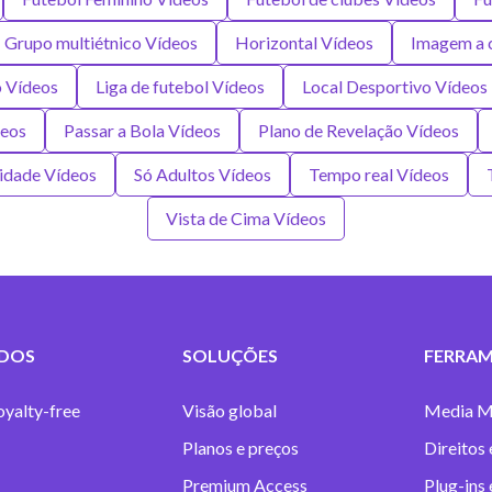
Grupo multiétnico Vídeos
Horizontal Vídeos
Imagem a 
 Vídeos
Liga de futebol Vídeos
Local Desportivo Vídeos
deos
Passar a Bola Vídeos
Plano de Revelação Vídeos
lidade Vídeos
Só Adultos Vídeos
Tempo real Vídeos
Vista de Cima Vídeos
DOS
SOLUÇÕES
FERRAM
oyalty-free
Visão global
Media M
Planos e preços
Direitos 
Premium Access
Plug-ins