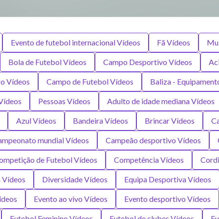
Evento de futebol internacional Vídeos
Fã Vídeos
Mul
Bola de Futebol Vídeos
Campo Desportivo Vídeos
Ac
go Vídeos
Campo de Futebol Vídeos
Baliza - Equipament
Vídeos
Pessoas Vídeos
Adulto de idade mediana Vídeos
Azul Vídeos
Bandeira Vídeos
Brincar Vídeos
Ca
ampeonato mundial Vídeos
Campeão desportivo Vídeos
ompetição de Futebol Vídeos
Competência Vídeos
Cordi
 Vídeos
Diversidade Vídeos
Equipa Desportiva Vídeos
ídeos
Evento ao vivo Vídeos
Evento desportivo Vídeos
Futebol Feminino Vídeos
Futebol de clubes Vídeos
Fu