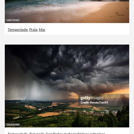
Tempestade
,
Praia
,
Mar
Tempestade
,
Trovoada
,
Condições meteorológicas extremas