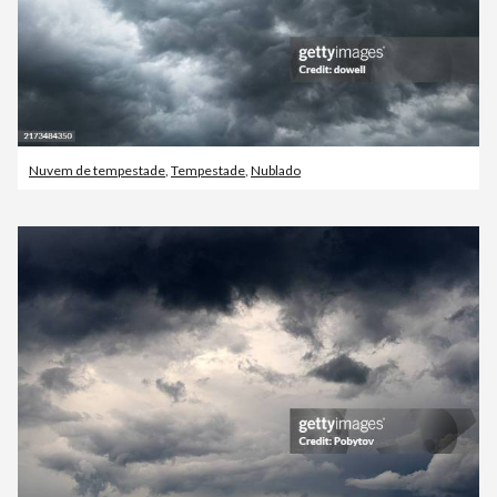
Nuvem de tempestade
,
Tempestade
,
Nublado