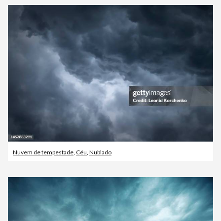
Nuvem de tempestade
,
Céu
,
Nublado