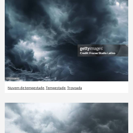
Nuvem de tempestade
,
Tempestade
,
Trovoada