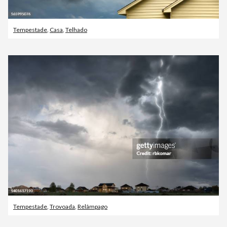
Tempestade
,
Casa
,
Telhado
Tempestade
,
Trovoada
,
Relâmpago