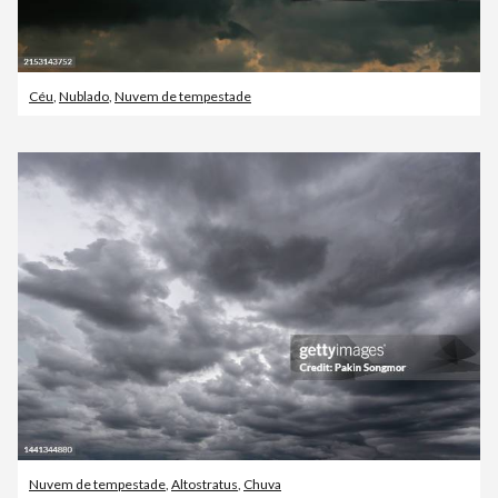
Céu
,
Nublado
,
Nuvem de tempestade
Nuvem de tempestade
,
Altostratus
,
Chuva