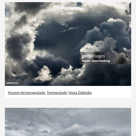
Nuvem de tempestade
,
Tempestade
,
Nova Zelândia