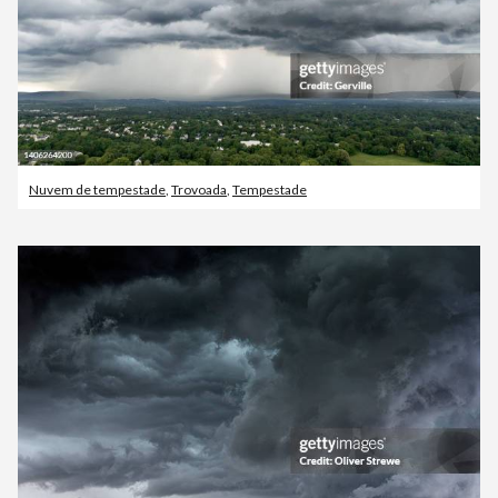
Nuvem de tempestade
,
Trovoada
,
Tempestade