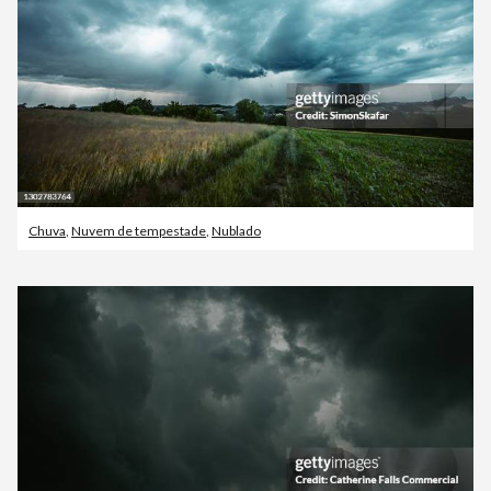
Chuva
,
Nuvem de tempestade
,
Nublado