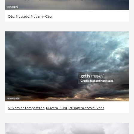
Céu
,
Nublado
,
Nuvem - Céu
Nuvem de tempestade
,
Nuvem - Céu
,
Paisagem com nuvens