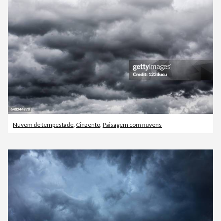
Nuvem de tempestade
,
Cinzento
,
Paisagem com nuvens