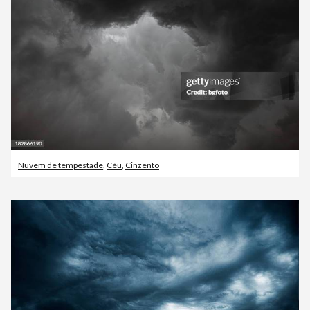
Nuvem de tempestade
,
Céu
,
Cinzento