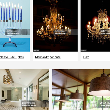
elabro Judeu
,
Natureza-Morta
Mansão Imponente
,
Hanukkah
Luxo