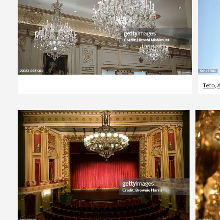
Teto
,
A