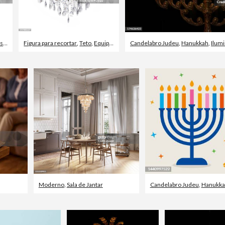
lo
,
Castiçal
Figura para recortar
,
Teto
,
Equipamento de Iluminação
Candelabro Judeu
,
Hanukkah
,
Ilum
Moderno
,
Sala de Jantar
Candelabro Judeu
,
Hanukka