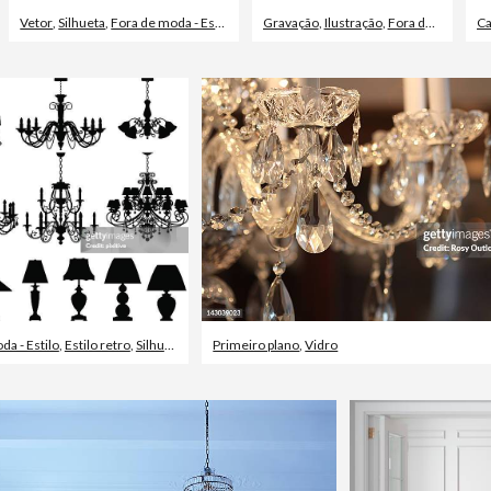
Vetor
,
Silhueta
,
Fora de moda - Estilo
Gravação
,
Ilustração
,
Fora de moda - Estilo
Ca
da - Estilo
,
Estilo retro
,
Silhueta
Primeiro plano
,
Vidro