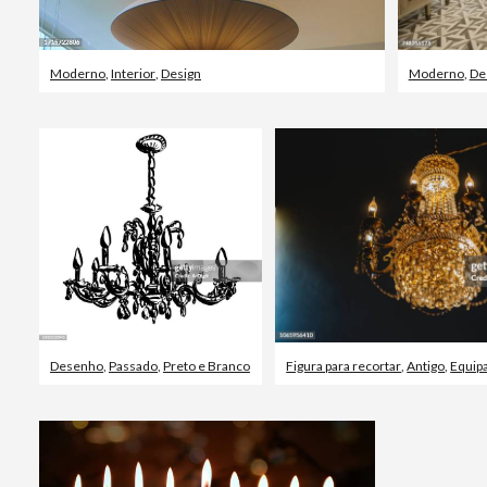
Moderno
,
Interior
,
Design
Moderno
,
De
Desenho
,
Passado
,
Preto e Branco
Figura para recortar
,
Antigo
,
Equipam