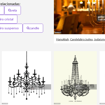
relacionadas:
l
vela
ro cristal
iro suspenso
candle
Hanukkah
,
Candelabro Judeu
,
Judaísm