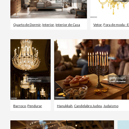
Quarto de Dormir
,
Interior
,
Interior de Casa
Vetor
,
Fora de moda - Esti
Barroco
,
Pendurar
Hanukkah
,
Candelabro Judeu
,
Judaísmo