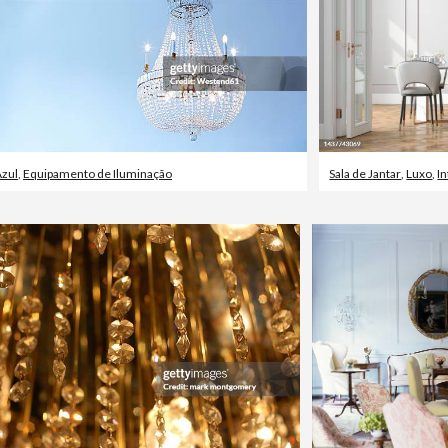
zul
,
Equipamento de Iluminação
Sala de Jantar
,
Luxo
,
I