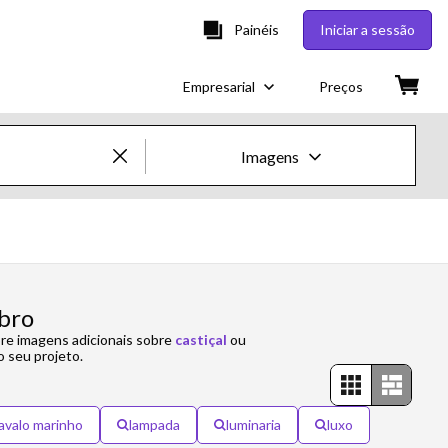
Painéis
Iniciar a sessão
Empresarial
Preços
Imagens
Imagens e Vídeos Creative
Imagens
Creative
abro
ore imagens adicionais sobre
castiçal
ou
Editorial
o seu projeto.
Vídeos
avalo marinho
lampada
luminaria
luxo
Creative