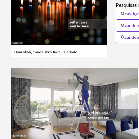
Pesquisas 
castiça
candeei
candee
Hanukkah
,
Candelabro Judeu
,
Feriado