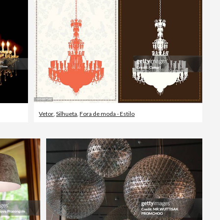
Vetor
,
Silhueta
,
Fora de moda - Estilo