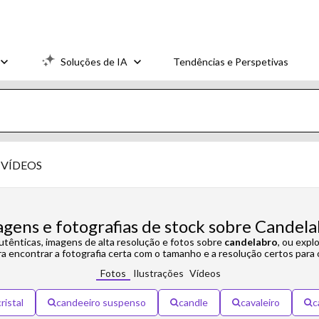
Soluções de IA
Tendências e Perspetivas
VÍDEOS
gens e fotografias de stock sobre Candel
utênticas, imagens de alta resolução e fotos sobre
candelabro
, ou expl
ra encontrar a fotografia certa com o tamanho e a resolução certos para 
Fotos
Ilustrações
Vídeos
ristal
candeeiro suspenso
candle
cavaleiro
c