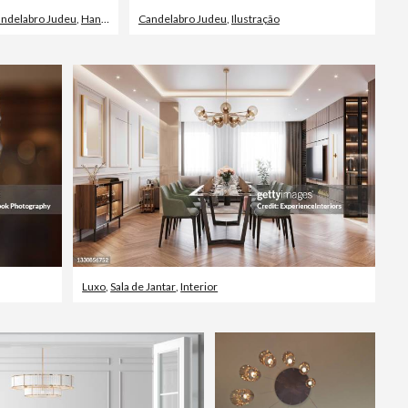
ndelabro Judeu
,
Hanukkah
,
Figura para recortar
Candelabro Judeu
,
Ilustração
Luxo
,
Sala de Jantar
,
Interior