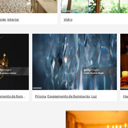
sign
,
Interior
Vidro
ento de Iluminação
Prisma
,
Equipamento de Iluminação
,
Luz
Ha