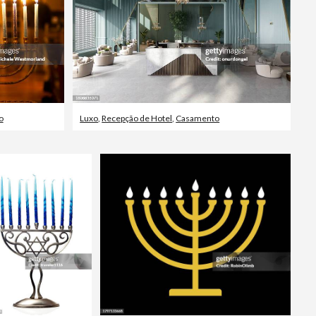
o
Luxo
,
Recepção de Hotel
,
Casamento