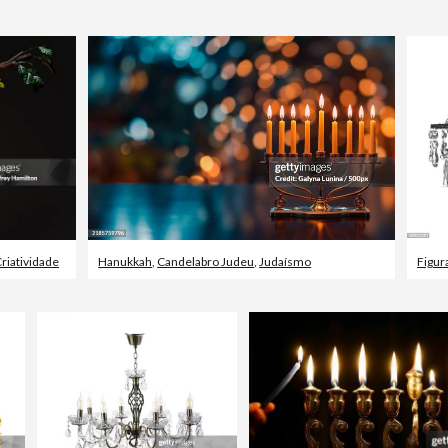
riatividade
Hanukkah
,
Candelabro Judeu
,
Judaísmo