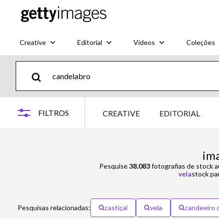
Creative
Editorial
Vídeos
Coleções
FILTROS
CREATIVE
EDITORIAL
ima
Pesquise
38.083
fotografias de stock a
vela
stock pa
Pesquisas relacionadas:
castiçal
vela
candeeiro c