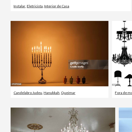
Instalar
,
Eletricista
,
Interior de Casa
Candelabro Judeu
,
Hanukkah
,
Queimar
Fora de mo