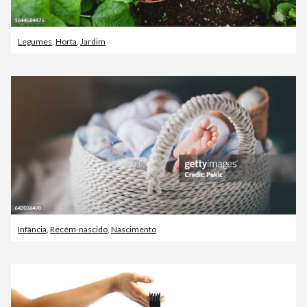
Legumes
,
Horta
,
Jardim
Infância
,
Recém-nascido
,
Nascimento