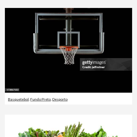
Basquetebol
,
Fundo Preto
,
Desporto