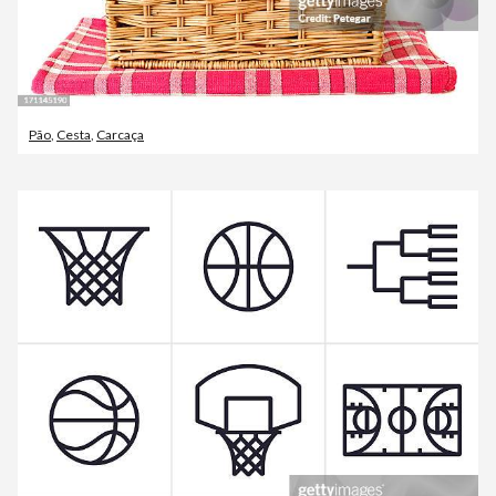
Pão
,
Cesta
,
Carcaça