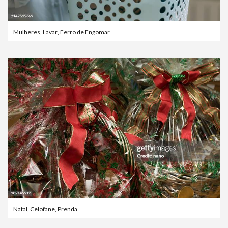
Mulheres
,
Lavar
,
Ferro de Engomar
Natal
,
Celofane
,
Prenda