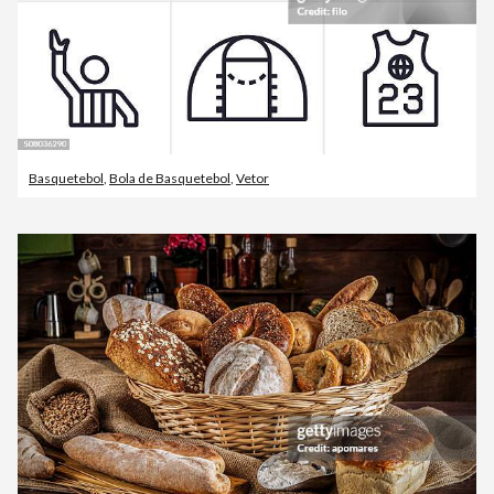
Basquetebol
,
Bola de Basquetebol
,
Vetor