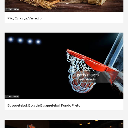
Pão
,
Carcaça
,
Variação
Basquetebol
,
Bola de Basquetebol
,
Fundo Preto