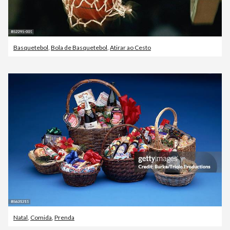
Basquetebol
,
Bola de Basquetebol
,
Atirar ao Cesto
Natal
,
Comida
,
Prenda