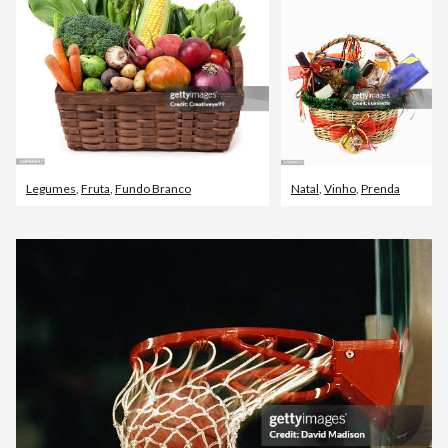
Legumes
,
Fruta
,
Fundo Branco
Natal
,
Vinho
,
Prenda