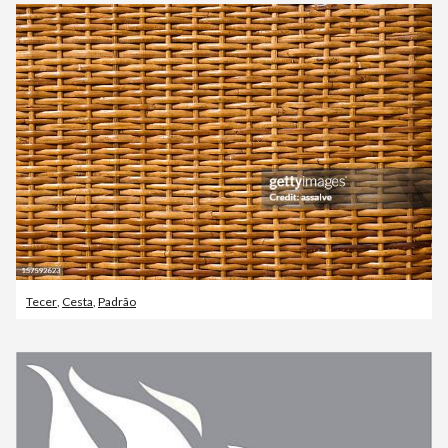
Tecer
,
Cesta
,
Padrão