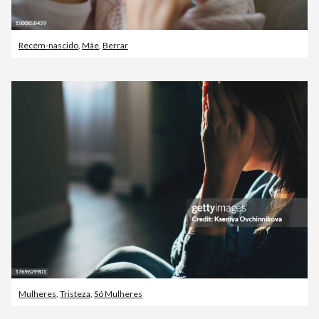
Recém-nascido
,
Mãe
,
Berrar
Mulheres
,
Tristeza
,
Só Mulheres