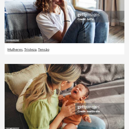
Mulheres
,
Tristeza
,
Tensão