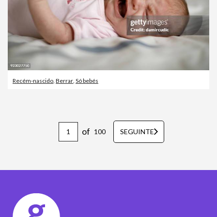
Recém-nascido
,
Berrar
,
Só bebés
of
100
SEGUINTE