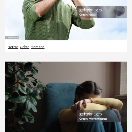
Berrar
,
Gritar
,
Homens