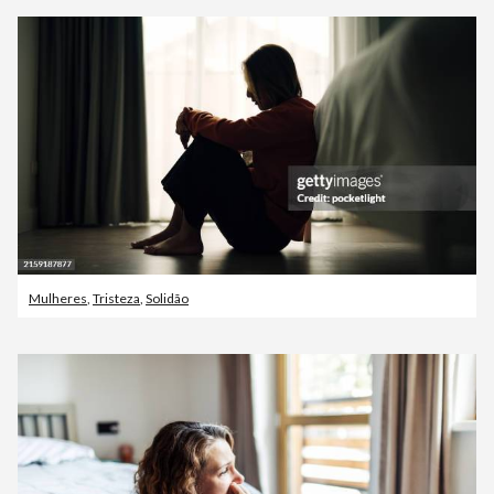
Mulheres
,
Tristeza
,
Solidão