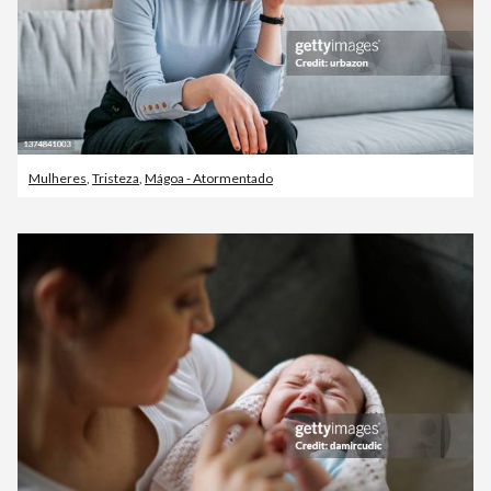
Mulheres
,
Tristeza
,
Mágoa - Atormentado