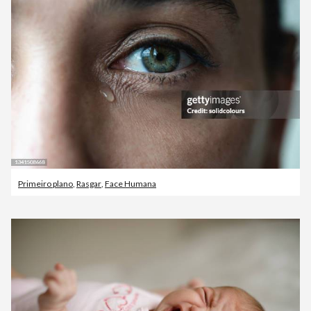
Primeiro plano
,
Rasgar
,
Face Humana