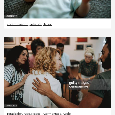
Recém-nascido
,
Só bebés
,
Berrar
Terapia de Grupo
,
Mágoa - Atormentado
,
Apoio