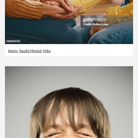
Apoio
,
Saúde Mental
,
Mão