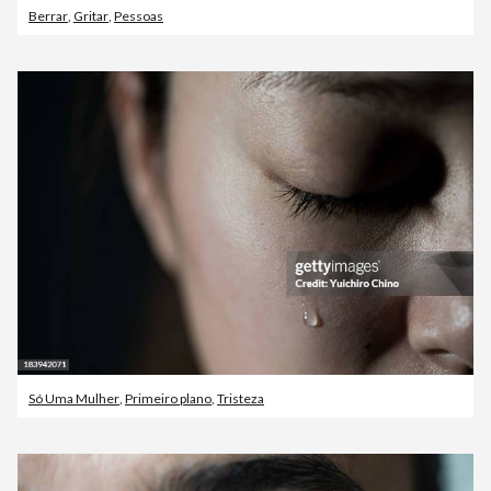
Berrar
,
Gritar
,
Pessoas
Só Uma Mulher
,
Primeiro plano
,
Tristeza