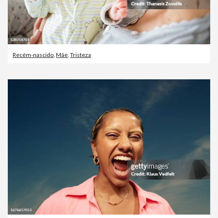
Recém-nascido
,
Mãe
,
Tristeza