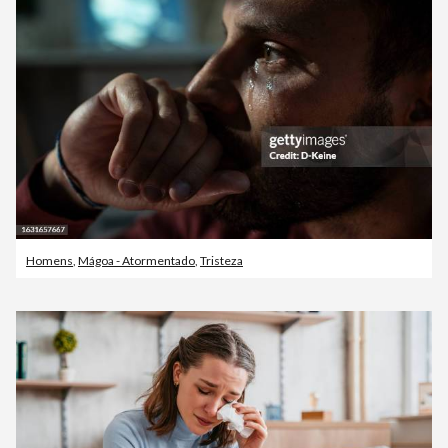
Homens
,
Mágoa - Atormentado
,
Tristeza