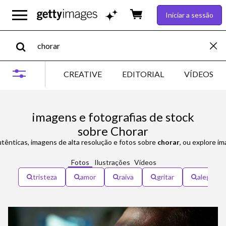
Iniciar a sessão
CREATIVE
EDITORIAL
VÍDEOS
imagens e fotografias de stock
sobre Chorar
utênticas, imagens de alta resolução e fotos sobre
chorar
, ou explore i
Fotos
Ilustrações
Vídeos
tristeza
amor
raiva
gritar
alegria