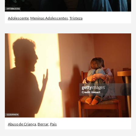
Adolescente
,
Meninas Adolescentes
,
Tristeza
Abuso de Criança
,
Berrar
,
Pais