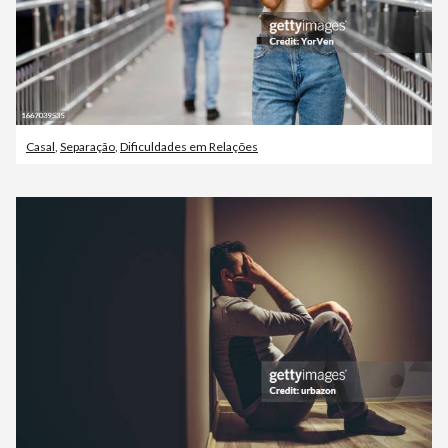
Casal
,
Separação
,
Dificuldades em Relações