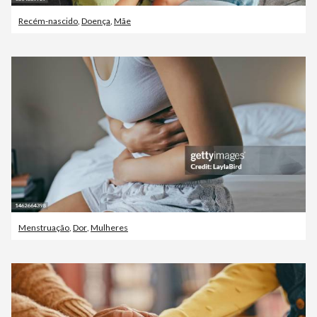
Recém-nascido
,
Doença
,
Mãe
Menstruação
,
Dor
,
Mulheres