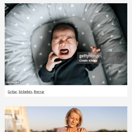
Gritar
,
Só bebés
,
Berrar