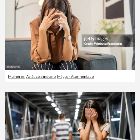
Mulheres
,
Asiático e indiano
,
Mágoa - Atormentado