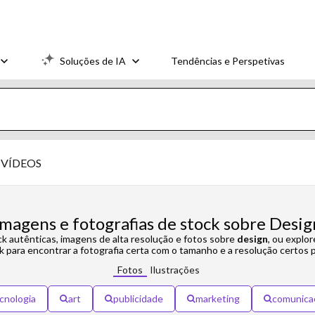
Soluções de IA
Tendências e Perspetivas
VÍDEOS
imagens e fotografias de stock sobre Desig
ck autênticas, imagens de alta resolução e fotos sobre
design
, ou explo
k para encontrar a fotografia certa com o tamanho e a resolução certos p
Fotos
Ilustrações
cnologia
art
publicidade
marketing
comunica