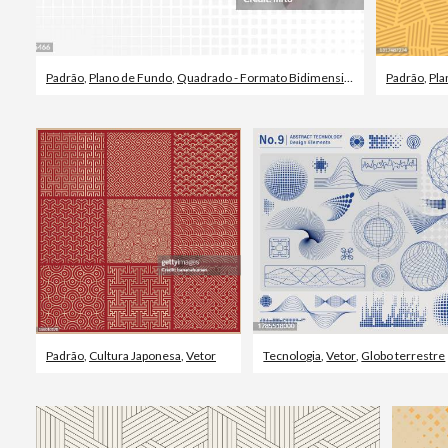
Padrão
,
Plano de Fundo
,
Quadrado - Formato Bidimensional
Padrão
,
Pla
Padrão
,
Cultura Japonesa
,
Vetor
Tecnologia
,
Vetor
,
Globo terrestre