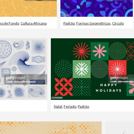
no de Fundo
,
Cultura Africana
Padrão
,
Formas Geométricas
,
Círculo
Natal
,
Feriado
,
Padrão