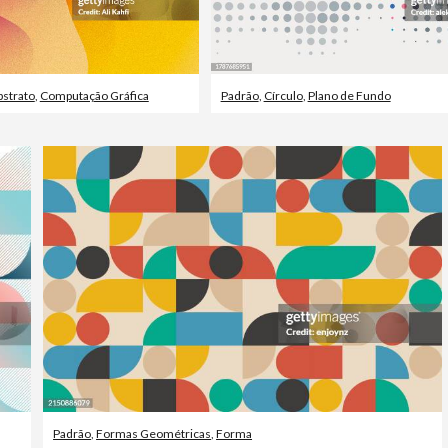
bstrato
,
Computação Gráfica
Padrão
,
Círculo
,
Plano de Fundo
Padrão
,
Formas Geométricas
,
Forma