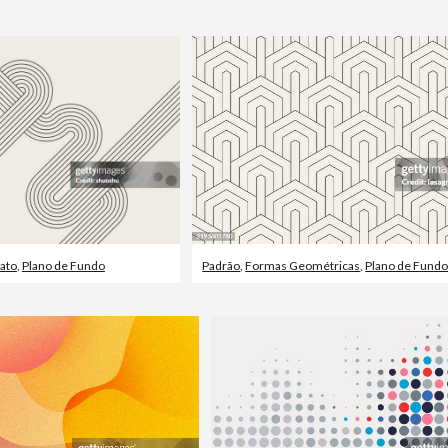
ato
,
Plano de Fundo
Padrão
,
Formas Geométricas
,
Plano de Fund