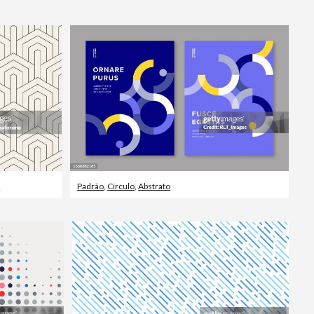
Editorial
o
Padrão
,
Círculo
,
Abstrato