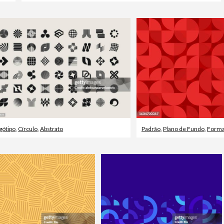
gótipo
,
Círculo
,
Abstrato
Padrão
,
Plano de Fundo
,
Forma