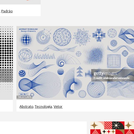
,
Padrão
Abstrato
,
Tecnologia
,
Vetor