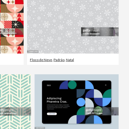
Floco de Neve
,
Padrão
,
Natal