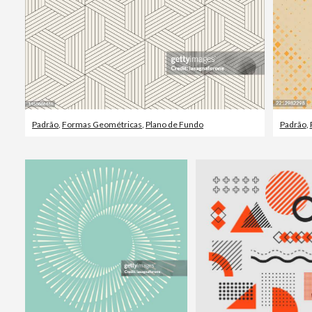
Padrão
,
Formas Geométricas
,
Plano de Fundo
Padrão
,