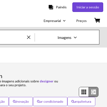
Painéis
Iniciar a sessão
Empresarial
Preços
Imagens
Imagens e Vídeos Creative
Imagens
Creative
n
re imagens adicionais sobre
designer
ou
Editorial
ara o seu projeto.
Vídeos
ção
inovação
ar condicionado
arquitetura
Creative