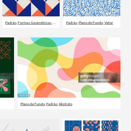
Padrão
,
Formas Geométricas
,
Abstrato
Padrão
,
Plano de Fundo
,
Vetor
Plano de Fundo
,
Padrão
,
Abstrato