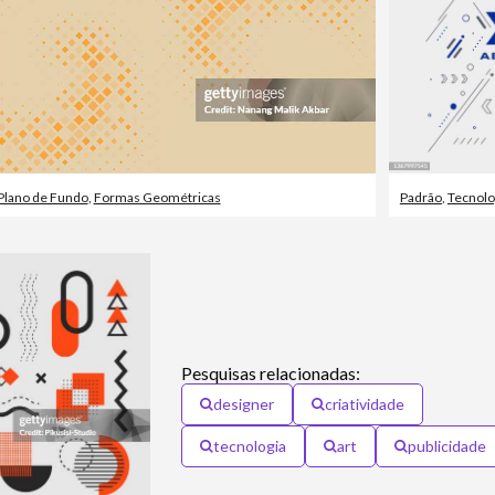
Plano de Fundo
,
Formas Geométricas
Padrão
,
Tecnolo
Pesquisas relacionadas:
designer
criatividade
tecnologia
art
publicidade