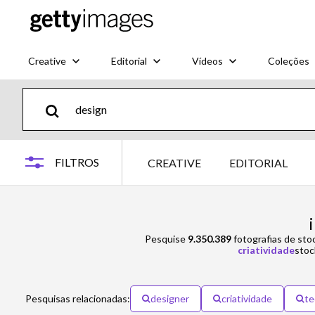
Creative
Editorial
Vídeos
Coleções
FILTROS
CREATIVE
EDITORIAL
Pesquise
9.350.389
fotografias de sto
criatividade
stoc
Pesquisas relacionadas:
designer
criatividade
te