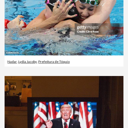
Nadar
,
Lydia Jacoby
,
Prefeitura de Tóquio