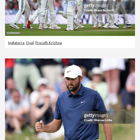
Inglaterra
,
Oval
,
Prasidh Krishna