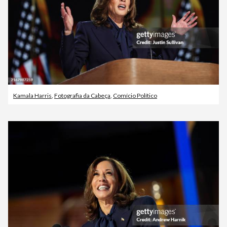
Kamala Harris
,
Fotografia da Cabeça
,
Comício Político