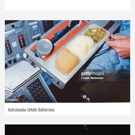
Astronauta
,
NASA
,
Refeições