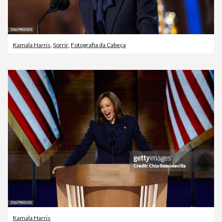
Kamala Harris
,
Sorrir
,
Fotografia da Cabeça
Kamala Harris