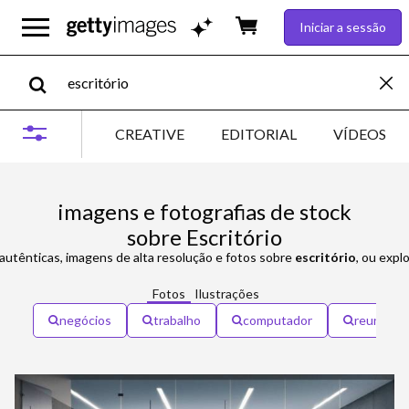
Iniciar a sessão
CREATIVE
EDITORIAL
VÍDEOS
imagens e fotografias de stock
sobre Escritório
autênticas, imagens de alta resolução e fotos sobre
escritório
, ou expl
Fotos
Ilustrações
negócios
trabalho
computador
reunião