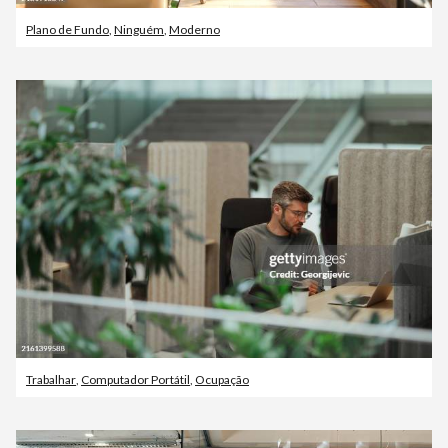
Plano de Fundo
,
Ninguém
,
Moderno
Trabalhar
,
Computador Portátil
,
Ocupação